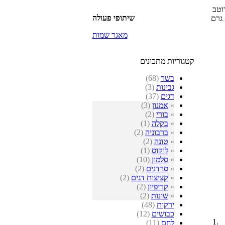
מ"ק סויה שחורה 100 סמ"ק רוטב
שיתופי פעולה
סויה (מתוק) 20 סמ"ק שמן שומשום 2 כפות אבקת סיבים תזונתיים מסיסים בנפייבר 20 גרם
מאגר שמות
קטגוריות מתכונים
בשר
(68)
גבינות
(3)
דגים
(37)
»
אמנון
(3)
»
בורי
(2)
»
בקלה
(1)
»
ברבוניה
(2)
»
טונה
(2)
»
לוקוס
(1)
»
סלמון
(10)
»
סרדנים
(2)
»
קציצות דגים
(2)
»
קריפיון
(2)
»
שונות
(2)
ירקות
(48)
כבושים
(12)
לחם
(11)