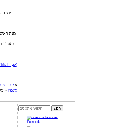
מתכון להכנת פילה סלמון בתנור, מתובל בלימון, שמן זית, רוטב פסטו, שום ובצל.
מנה ראשו
באדיבות
דווח על מתכון בעייתי או הפרת ז
»
cooks מתכונים
סלמון
» סל
Facebook