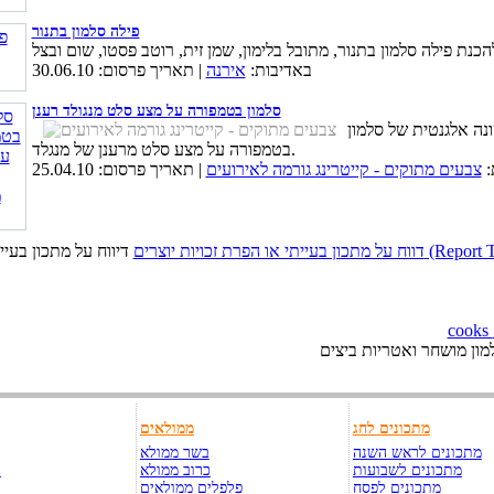
פילה סלמון בתנור
באדיבות:
אירנה
| תאריך פרסום: 30.06.10
סלמון בטמפורה על מצע סלט מנגולד רענן
נה אלגנטית של סלמון
בטמפורה על מצע סלט מרענן של מנגלד.
:
צבעים מתוקים - קייטרינג גורמה לאירועים
| תאריך פרסום: 25.04.10
כויות יוצרים (Report This Page)
מון מושחר ואטריות ביצים
מתכונים לחג
ממולאים
מתכונים לראש השנה
בשר ממולא
מתכונים לשבועות
כרוב ממולא
ק
מתכונים לפסח
פלפלים ממולאים