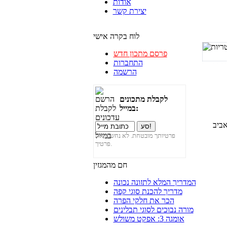
אודות
יצירת קשר
לוח בקרה אישי
פרסם מתכון חדש
התחברות
הרשמה
לקבלת מתכונים
במייל:
אביב
פרטיותך מובטחת. לא נחשוף את
פרטיך.
חם מהמגזין
המדריך המלא לתזונה נכונה
מדריך להכנת סוגי קפה
הכר את חלקי הפרה
מורה נבוכים לסוגי תבלינים
אומגה 3: אפקט משולש