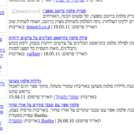
סטייק סלמון ברוטב גספצ'ו
ייק סלמון ברוטב גספצ'ו, קל ופשוט הכנה, האורחים
| תאריך פרסום: 19.05.11
lemon3.co.il
באדיבות:
פילה סלמון בקראסט תבלינים על עדשים ירוקות
ון לפילה סלמון בקראסט תבלינים על עדשים ירוקות בכמון, לימון כבוש
ותבלינים, מאת השפית בל קפצן לסוגת.
| תאריך פרסום: 18.05.11
yaffapr
באדיבות:
גלילות סלמון מעושן
כנת גלילות סלמון מעושן באדיבות שומרי משקל, מתוך ספר דגים לאכול
בראש שקט.
באדיבות:
שומרי משקל
| תאריך פרסום: 15.04.11
סלמון אפוי עם שבבי שקדים על אורז שחור
נת סלמון אפוי עם שבבי שקדים על אורז שחור. באדיבות מרסיה כצמן,
שפית מסעדת Bariba.
| תאריך פרסום: 26.08.10
מסעדת Bariba
באדיבות: