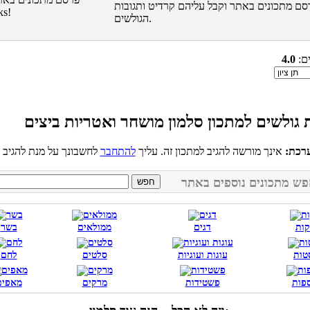
סם מתכונים באתר וקבל עליהם קרדיט ותגובות
הגולשים.
ים:
4.0
רכת:
אינך מורשה להגיב למתכון זה. עליך
להתחבר
קות
דגים
ממולאים
בשר
טות
עוגות ועוגיות
סלטים
לחם
פות
פשטידות
מרקים
מאפים