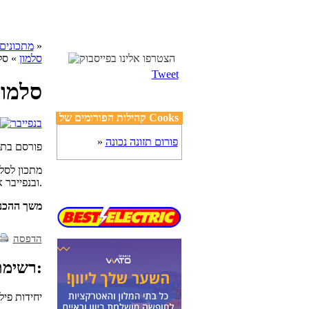
»
cooks מתכונים
סלמון
» סל
Tweet
סלמון
קהילות הפורומים של Cooks
פורום תזונה נכונה
»
פורסם בת
מתכון לסלמ
ובנפייבר אבקת סיבים תזונתיים מסיסים.
משך ההכנ
הדפסה
רשימת מצרכים:
10 יחידות פילה 