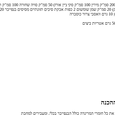
למרינדה: 200 סמ"ק מירין 100 סמ"ק סקי (יין אורז) 50 ס
וסברה