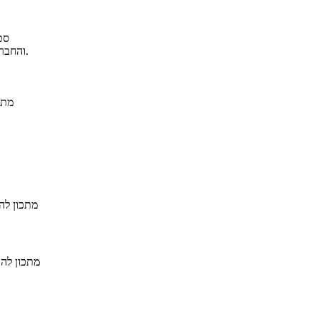
סט
והחברים ילקקו הצלחות. נתח הסלמון משתלב מצוין ברוטב, ושמח לשחות שוב.
מתכ
מתכון לה
מתכון להכ