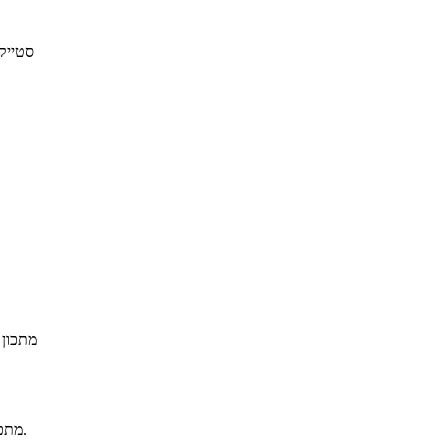
סטייק
מתכון 
מתכון להכנת נתחי חד סלמון בתנור, עם עשבי תיבון, שום, בצל והרבה לימון.