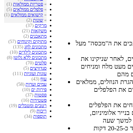
»
פטריות ממולאות
(1)
»
פלפלים ממולאים
(5)
»
קישואים ממולאים
(1)
»
שונות
(2)
מרקים
(37)
משקאות
(21)
מתאבנים
(2)
מתוקים וקינוחים
(57)
תכים את ה"מכסה" מעל
מתכונים לחג
(135)
מתכונים לילדים
(10)
מתכונים ללא גלוטן
(8)
ם, לאחר שניקינו את
סלטים
(70)
ם מעט מלח ומניחים
סנדוויצים
(5)
עוגות ועוגיות
(111)
עוף
(43)
גרת הנוזלים, ממלאים
עמים ועדות
(58)
ים את הפלפלים
פירות ים
(10)
פסטות
(37)
פשטידות
(16)
יחים את הפלפלים
רטבים ומטבלים
(19)
ריבות
(9)
נייר אלומיניום,
תוספות
(34)
מסירים את נייר האלומיניום ואופים עוד כ-20-25 דקות