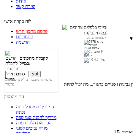
אודות
יצירת קשר
לוח בקרה אישי
פרסם מתכון חדש
התחברות
*
צילום: monday
הרשמה
7678 צפיות
0
תגובות
לקבלת מתכונים
ציון:
4.0
במייל:
פרטיותך מובטחת. לא נחשוף את
גבינות ואפויים בתנור... מה יכול להיות
פרטיך.
חם מהמגזין
המדריך המלא לתזונה
נכונה
מדריך להכנת סוגי קפה
הכר את חלקי הפרה
מורה נבוכים לסוגי
 אחד