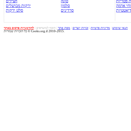
 פטריות
טונה
חצילים
חי אדמה
סלמון
ירקות מבושלים
יאטטיות
סרדינים
סלט ירקות
תנאי שימוש
|
מדיניות פרטיות
|
זכויות יוצרים
|
מפת אתר
|
הוסף למועדפים
|
להזדמנויות פרסום באתר
כל הזכויות שמורות © Cooks.org.il 2010-2015.