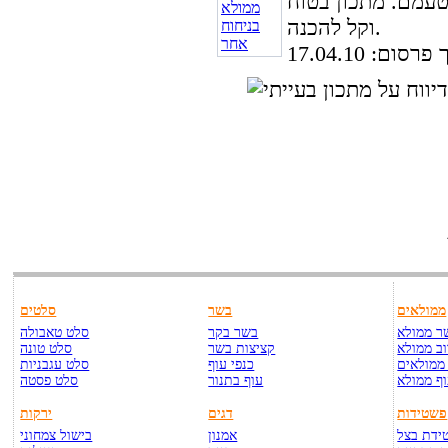
טעמם. מתכון בטוח
וקל להכנה.
סום: 17.04.10
ממולאים
בשר
סלטים
ר ממולא
בשר בקר
סלט טאבולה
ב ממולא
קציצות בשר
סלט טונה
ממולאים
כנפי עוף
סלט עגבניות
ף ממולא
עוף בתנור
סלט פסטה
פשטידות
דגים
ירקות
ידת בצל
אמנון
בישול צמחוני