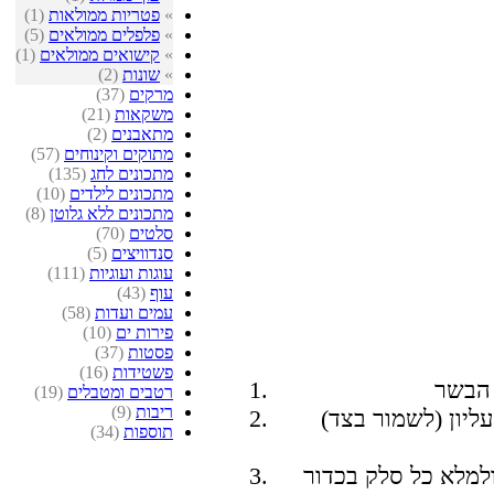
»
פטריות ממולאות
(1)
»
פלפלים ממולאים
(5)
»
קישואים ממולאים
(1)
»
שונות
(2)
מרקים
(37)
משקאות
(21)
מתאבנים
(2)
מתוקים וקינוחים
(57)
מתכונים לחג
(135)
מתכונים לילדים
(10)
מתכונים ללא גלוטן
(8)
סלטים
(70)
סנדוויצים
(5)
עוגות ועוגיות
(111)
עוף
(43)
עמים ועדות
(58)
פירות ים
(10)
פסטות
(37)
פשטידות
(16)
רטבים ומטבלים
(19)
ריבות
(9)
יון (לשמור בצד)
תוספות
(34)
למלא כל סלק בכדור