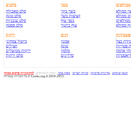
ממולאים
בשר
סלטים
ר ממולא
בשר בקר
סלט טאבולה
ב ממולא
קציצות בשר
סלט טונה
ממולאים
כנפי עוף
סלט עגבניות
ף ממולא
עוף בתנור
סלט פסטה
פשטידות
דגים
ירקות
ידת בצל
אמנון
בישול צמחוני
 פטריות
טונה
חצילים
חי אדמה
סלמון
ירקות מבושלים
יאטטיות
סרדינים
סלט ירקות
תנאי שימוש
|
מדיניות פרטיות
|
זכויות יוצרים
|
מפת אתר
|
הוסף למועדפים
|
להזדמנויות פרסום באתר
כל הזכויות שמורות © Cooks.org.il 2010-2015.