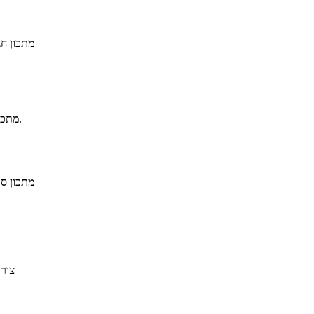
מתכון חג
מתכון להכנת תפוח אדמה ממולא בבשר טחון ותבלינים (הידוע בשם מפרום).
מתכון סו
צורת