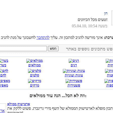
חן
טעים מכל הכיוונים!
05.04.10, בשעה 10:54
רכת:
אינך מורשה להגיב למתכון זה. עליך
להתחבר
קות
דגים
ממולאים
בשר
טות
עוגות ועוגיות
סלטים
לחם
פות
פשטידות
מרקים
מאפים
וזה לא הכל... הנה עוד ממולאים:
ארטישוק ממולא
כון מופלא לארטישוק הממולא של השף מירי גרינברג. פשוט ללקק את
האצבעות!