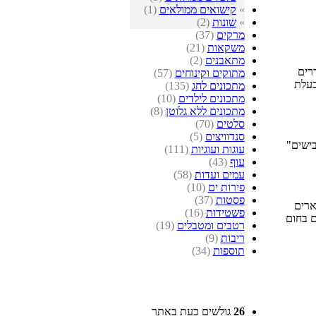
»
קישואים ממולאים
(1)
»
שונות
(2)
מרקים
(37)
משקאות
(21)
מתאבנים
(2)
רים
מתוקים וקינוחים
(57)
בעלת
מתכונים לחג
(135)
מתכונים לילדים
(10)
מתכונים ללא גלוטן
(8)
סלטים
(70)
סנדוויצים
(5)
בישים"
עוגות ועוגיות
(111)
עוף
(43)
עמים ועדות
(58)
פירות ים
(10)
פסטות
(37)
ארים
פשטידות
(16)
ם בחום
רטבים ומטבלים
(19)
ריבות
(9)
תוספות
(34)
26
גולשים כעת באתר