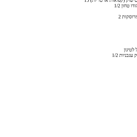
רטישוק (קפואות או טריות)
הודו טחון
 מרוסקות
 לטיגון
סק עגבניות