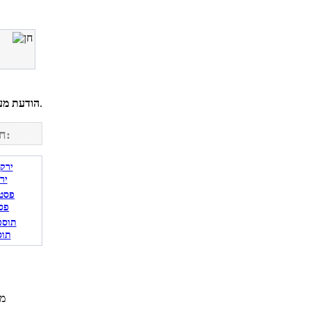
לחשבונך על מנת להגיב.
הודעת מע
חפש מתכונים נוספים באתר:
יר
פס
תוס
מת