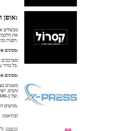
אופן ההכנה:
מבשלים את
את הלבבות
דפנות גבוהות.
מכינים את הבשר:
מערבבים ה
כל כדור על כל לב ארטישוק.
מכינים את הרוטב:
מטגנים בצ
גושים. יו
של כ-180 מעלות כ-40 דקות.
מגישים חם בליווי אורז לבן.
בתיאבון!
הדפסה