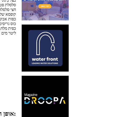
בצל בינוני
סלסלת פטר
חצי סלסלה
קופסא של 
2 כפות אב
1/4 כוס גריסים
כפית מלח, 1/2 כפית פלפל שח
2 ליטר מים
אופן ההכנה: