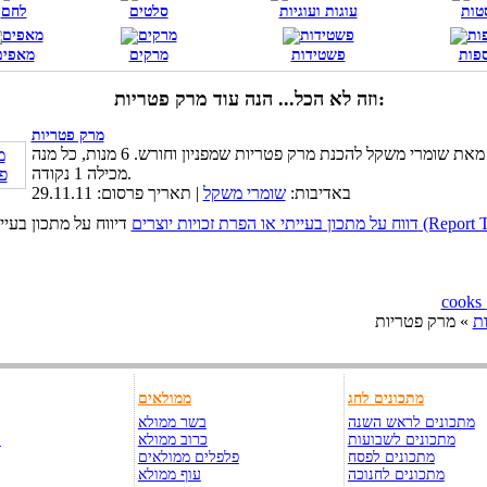
טות
עוגות ועוגיות
סלטים
לחם
פות
פשטידות
מרקים
מאפים
וזה לא הכל... הנה עוד מרק פטריות:
מרק פטריות
מתכון מאת שומרי משקל להכנת מרק פטריות שמפניון וחורש. 6 מנות, כל מנה
מכילה 1 נקודה.
באדיבות:
שומרי משקל
| תאריך פרסום: 29.11.11
כויות יוצרים (Report This Page)
ת
» מרק פטריות
מתכונים לחג
ממולאים
מתכונים לראש השנה
בשר ממולא
מתכונים לשבועות
כרוב ממולא
ק
מתכונים לפסח
פלפלים ממולאים
מתכונים לחנוכה
עוף ממולא