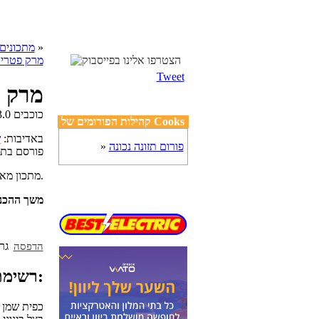
»
cooks מתכונים
מרק פטריו
Tweet
מרק פ
קהילות הפורומים של Cooks
באדיבות:
ש
פורום תזונה נכונה
»
פורסם בת
מתכון מאת שומרי משקל להכנת מרק פטריות שמפניון וחורש. 6 מנות, כל מנה מכילה 1 נקודה.
משך ההכנ
הדפסה
רשימת מצרכים:
כפית שמן