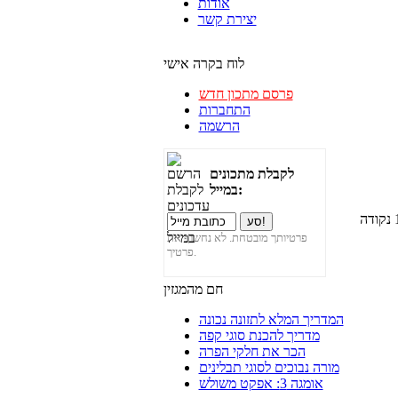
אודות
יצירת קשר
לוח בקרה אישי
פרסם מתכון חדש
התחברות
הרשמה
לקבלת מתכונים
במייל:
פרטיותך מובטחת. לא נחשוף את
פרטיך.
חם מהמגזין
המדריך המלא לתזונה נכונה
מדריך להכנת סוגי קפה
הכר את חלקי הפרה
מורה נבוכים לסוגי תבלינים
אומגה 3: אפקט משולש