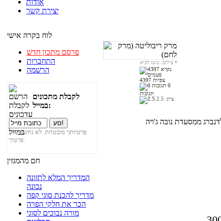
אודות
יצירת קשר
לוח בקרה אישי
פרסם מתכון חדש
התחברות
*
צילום: בועז לביא
הרשמה
4397 צפיות
0
תגובות
לקבלת מתכונים
ציון:
2.5
במייל:
פרטיותך מובטחת. לא נחשוף את
פרטיך.
חם מהמגזין
המדריך המלא לתזונה
נכונה
מדריך להכנת סוגי קפה
הכר את חלקי הפרה
מורה נבוכים לסוגי