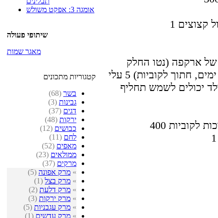
תבלינים
אומגה 3: אפקט משולש
שיתופי פעולה
מאגר שמות
ן של ארקפה (נטו החלק
הלבן, ללא ה"קשה". עדיף לחם בן כ-3 ימים, חתוך לקוביות) 5 עלי
קטגוריות מתכונים
גולד יכולים לשמש תחליף
בשר
(68)
גבינות
(3)
דגים
(37)
ירקות
(48)
כות לקוביות
כבושים
(12)
לחם
(11)
מאפים
(52)
ממולאים
(23)
מרקים
(37)
»
מרק אפונה
(5)
»
מרק בצל
(1)
»
מרק דלעת
(2)
»
מרק ירקות
(3)
»
מרק עגבניות
(5)
»
מרק עדשים
(1)