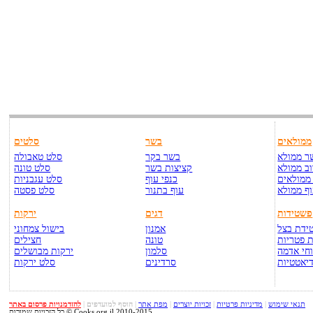
ממולאים
בשר
סלטים
ר ממולא
בשר בקר
סלט טאבולה
ב ממולא
קציצות בשר
סלט טונה
ממולאים
כנפי עוף
סלט עגבניות
ף ממולא
עוף בתנור
סלט פסטה
פשטידות
דגים
ירקות
ידת בצל
אמנון
בישול צמחוני
 פטריות
טונה
חצילים
חי אדמה
סלמון
ירקות מבושלים
יאטטיות
סרדינים
סלט ירקות
תנאי שימוש
|
מדיניות פרטיות
|
זכויות יוצרים
|
מפת אתר
|
הוסף למועדפים
|
להזדמנויות פרסום באתר
כל הזכויות שמורות © Cooks.org.il 2010-2015.