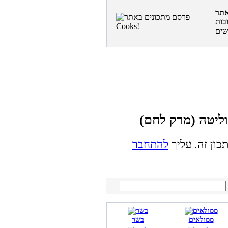
בות
כון זה. עליך
להתחבר
ממולאים
בשר