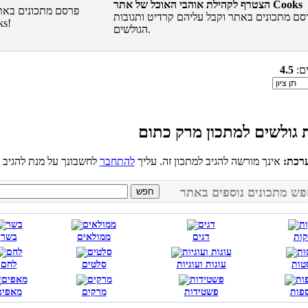
הצטרף לקהילת אוהבי האוכל של אתר Cooks
סם מתכונים באתר וקבל עליהם קרדיט ותגובות
הגולשים.
ים:
4.5
רכת:
אינך מורשה להגיב למתכון זה. עליך
להתחבר
קות
דגים
ממולאים
בשר
טות
עוגות ועוגיות
סלטים
לחם
פות
פשטידות
מרקים
מאפים