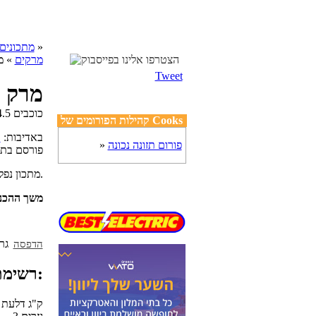
»
cooks מתכונים
מרקים
» מ
Tweet
מרק 
קהילות הפורומים של Cooks
באדיבות:
ר
פורום תזונה נכונה
»
פורסם בת
מתכון נפלא להכנת מרק כתום המכיל מדלעת, גזר ובטטה.
משך ההכנ
הדפסה
רשימת מצרכים:
3/4 ק"ג דלעת