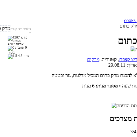
רק כתום
צילום: ריצ' קצפת
*
כתום
4307 צפיות
0
תגובות
ציון:
4.5
יצ קצפת
, קטגוריה:
מרקים
אריך:
29.08.11
ה:
שעה
•
מספר מנות:
6 מנות