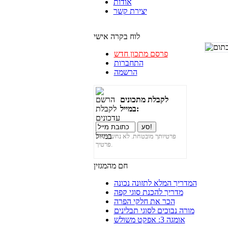
אודות
יצירת קשר
לוח בקרה אישי
פרסם מתכון חדש
התחברות
הרשמה
לקבלת מתכונים
במייל:
פרטיותך מובטחת. לא נחשוף את
פרטיך.
חם מהמגזין
המדריך המלא לתזונה נכונה
מדריך להכנת סוגי קפה
הכר את חלקי הפרה
מורה נבוכים לסוגי תבלינים
אומגה 3: אפקט משולש