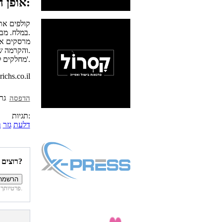
אופן ההכנה:
קולפים את 
במלח. מביאים לרתיחה. מנמיכים את האש, מכסים את הסיר ומבשלים 40-30 דקות.
מרסקים את
והקרמה של ריצ'. מערבבים היטב ומחממים על אש נמוכה.
מחלקים למנות, מקשטים בשמיר קצוץ ומזלפים מעט קצפת ריצ'.
למתכונים נוספים הכנסו לאתר 
הדפסה
תגיות:
דלעת
גזר
ב
רוצים להיות הראשונים לדעת איזה מתכונים פורסמו השבוע באתר?
פרטיותך מובטחת. לא נחשוף את פרטיך. בכל רגע תוכל לבטל הרשמה לדיוור זה.