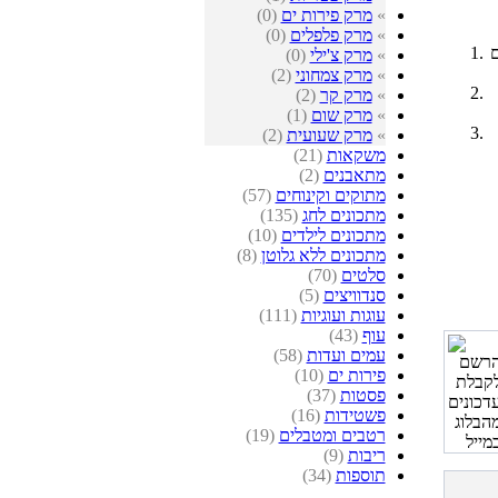
»
מרק פירות ים
(0)
»
מרק פלפלים
(0)
ם
»
מרק צ'ילי
(0)
»
מרק צמחוני
(2)
»
מרק קר
(2)
»
מרק שום
(1)
»
מרק שעועית
(2)
משקאות
(21)
מתאבנים
(2)
מתוקים וקינוחים
(57)
מתכונים לחג
(135)
מתכונים לילדים
(10)
מתכונים ללא גלוטן
(8)
סלטים
(70)
סנדוויצים
(5)
עוגות ועוגיות
(111)
עוף
(43)
עמים ועדות
(58)
פירות ים
(10)
פסטות
(37)
פשטידות
(16)
רטבים ומטבלים
(19)
ריבות
(9)
תוספות
(34)