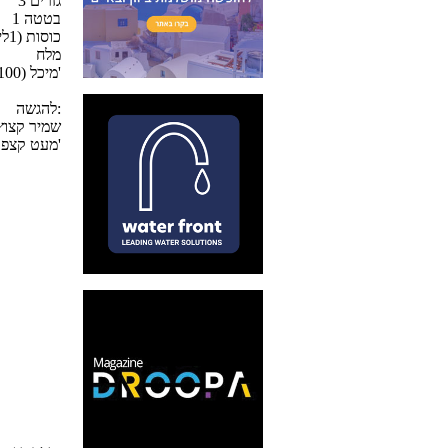
3 גזרים
1 בטטה
4 כוסות (1ליטר) ציר ירקות
מלח
1/2 מיכל (100 מ"ל) בסיס לבישול והקרמה של ריצ'
להגשה:
שמיר קצוץ
מעט קצפת ריצ'