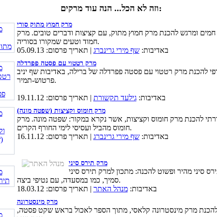
וזה לא הכל... הנה עוד מרקים:
מרק חמוץ מתוק סורי
חמים ומרגש להכנת מרק חמוץ מתוק, עם קציצות ודברים טובים. מרק
חמוד וטעים שמקורו בסוריה.
באדיבות:
שף מירי גרינברג
| תאריך פרסום: 05.09.13
מרק רטטוי עם פסטה פפרדלה
פי להכנת מרק רטטוי עם פסטה פפרדלה של ברילה, באדיבות שף יניב
פרטוש-תמיר.
באדיבות:
גילעד תקשורת
| תאריך פרסום: 19.11.12
מרק חומוס וקציצות (שפטה מונה)
רתי להכנת מרק חומוס וקציצות, אשר נקרא במקור: שפטה מונה. מרק
חומוס מהביל ועסיסי לימי החורף הקרים.
באדיבות:
שף מירי גרינברג
| תאריך פרסום: 16.11.12
מרק תירס סיני
רס סיני מהיר ופשוט להכנה: מתכון למרק תירס סיני
סמיך, כמו במסעדה, עם נטיפי ביצה.
באדיבות:
מנהל האתר
| תאריך פרסום: 18.03.12
מרק מינסטרונה
להכנת מרק מינסטרונה קלאסי, מתוך הספר לאכול בראש שקט פסטה,