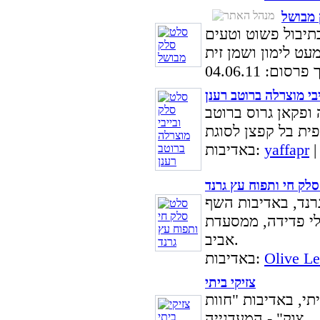
מבושל
תיבול פשוט וטעים
סום: 04.06.11
בי מוצרלה ברוטב רענן
 ופקאן גרוס ברוטב
yaffapr
באדיבות:
לק חי ותפוח עץ גרנד
רנד, באדיבות השף
דידה, ממסעדת Olive Leaf במלון שרתון תל
אביב.
Olive Le
באדיבות:
צזיקי ביתי
תי, באדיבות "חוות
צוק" - המעדנייה.