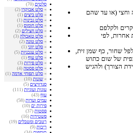
סלטים
(70)
»
סלט אבוקדו
(2)
וחצי (או עד שהם
»
סלט ביצים
(1)
»
סלט גבינות
(1)
»
סלט חומוס
(1)
»
סלט חצילים
(2)
 אחרות, לפי
»
סלט טאבולה
(3)
»
סלט טונה
(2)
»
סלט יווני
(1)
פל שחור, כף שמן זית,
»
סלט עגבניות
(5)
»
סלט עוף
(1)
»
סלט פירות
(3)
»
סלט פסטה
(4)
»
סלט תפוחי אדמה
(1)
»
שונות
(10)
סנדוויצים
(5)
עוגות ועוגיות
(111)
עוף
(43)
עמים ועדות
(58)
פירות ים
(10)
פסטות
(37)
פשטידות
(16)
רטבים ומטבלים
(19)
ריבות
(9)
תוספות
(34)