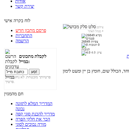
אודות
יצירת קשר
לוח בקרה אישי
צילום:
פרסם מתכון חדש
*
מנהל האתר
התחברות
הרשמה
26849 צפיות
0
תגובות
ציון:
4.0
ת
לקבלת מתכונים
במייל:
, הכולל שום, חומץ בן יין ומעט לימון
פרטיותך מובטחת. לא נחשוף את
פרטיך.
חם מהמגזין
המדריך המלא לתזונה
נכונה
מדריך להכנת סוגי קפה
הכר את חלקי הפרה
מורה נבוכים לסוגי