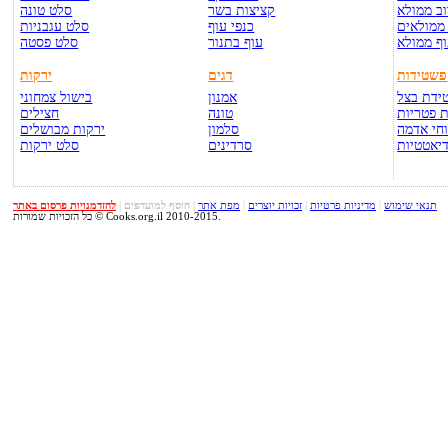
ב ממולא
קציצות בשר
סלט טונה
ממולאים
כנפי עוף
סלט עגבניות
ף ממולא
עוף בתנור
סלט פסטה
פשטידות
דגים
ירקות
ידת בצל
אמנון
בישול צמחוני
 פטריות
טונה
חצילים
חי אדמה
סלמון
ירקות מבושלים
יאטטיות
סרדינים
סלט ירקות
תנאי שימוש
|
מדיניות פרטיות
|
זכויות יוצרים
|
מפת אתר
|
הוסף למועדפים
|
להזדמנויות פרסום באתר
כל הזכויות שמורות © Cooks.org.il 2010-2015.