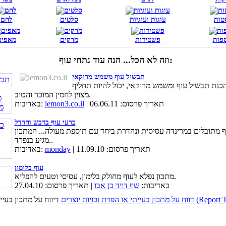
טות
עוגות ועוגיות
סלטים
לחם
פות
פשטידות
מרקים
מאפים
וזה לא הכל... הנה עוד נתחי עוף:
תבשיל עוף משמש מרוקאי
כנת תבשיל עוף ומשמש מרוקאי, יכול להיות תחליף
מצוין לחמין המוכר והטוב.
| תאריך פרסום: 06.06.11
lemon3.co.il
באדיבות:
כרעי עוף בדבש וחרדל
ף מתובלים במרינדה עסיסית ונהדרת ביחד עם תוספת מעולה... המתכון
מגיע בנפרד..
| תאריך פרסום: 11.09.10
monday
באדיבות:
עוף בלימון
מתכון נפלא לעוף מחולק בלימון, עסיסי וטעים להפליא.
באדיבות:
שף דויד בן אבו
| תאריך פרסום: 27.04.10
כויות יוצרים (Report This Page)