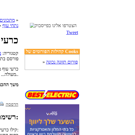
»
cooks מתכונים
נתחי עוף
» 
Tweet
כרעי 
קהילות הפורומים של Cooks
, קטגוריה:
נ
פורסם בת
פורום תזונה נכונה
»
כרעי עוף 
מעולה... המתכון מגיע בנפרד..
משך ההכנ
הדפסה
רשימת מצרכים:
1/2 1 קילו כרעי עוף או חלקי עוף שלם למרינדה: