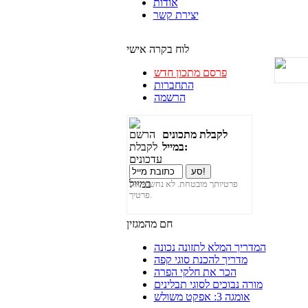
אודות
יצירת קשר
לוח בקרה אישי
פרסם מתכון חדש
התחברות
הרשמה
לקבלת מתכונים
במייל:
פרטיותך מובטחת. לא נחשוף את
פרטיך.
חם מהמגזין
המדריך המלא לתזונה נכונה
מדריך להכנת סוגי קפה
הכר את חלקי הפרה
מורה נבוכים לסוגי תבלינים
אומגה 3: אפקט משולש