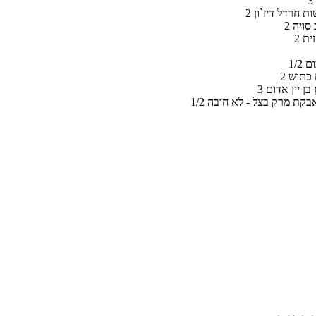
שות חרדל דיז`ון
 סויה
זית
כום
ם כתוש
 בן יין אדום
ך אבקת מרק בצל - לא חובה