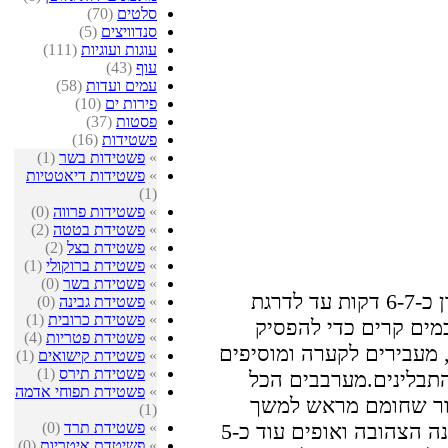
סלטים
(70)
סנדוויצים
(5)
עוגות ועוגיות
(111)
עוף
(43)
עמים ועדות
(58)
פירות ים
(10)
פסטות
(37)
פשטידות
(16)
»
פשטידות בשר
(1)
»
פשטידות דיאטטיות
(1)
»
פשטידות פרווה
(0)
»
פשטידת בטטה
(2)
»
פשטידת בצל
(2)
»
פשטידת ברוקולי
(1)
»
פשטידת בשר
(0)
מבשלים את הפסטה לפי הוראות היצרן כ-6-7 דקות עד לדרגת
»
פשטידת גבינה
(0)
»
פשטידת כרובית
(1)
מים קרים כדי להפסיק
»
פשטידת פטריות
(4)
מעבירים לקערה ומוסיפים
»
פשטידת קישואים
(1)
»
פשטידת תירס
(1)
התבלינים.מערבבים הכל
»
פשטידת תפוחי אדמה
של 180 מעלות בתנור שחומם מראש למשך
(1)
»
פשטידת תרד
(0)
כ-25 דקות. מוציאים, מפזרים את הגבינה הצהובה ואופים עוד כ-5
»
פשיטדת איטריות
(0)