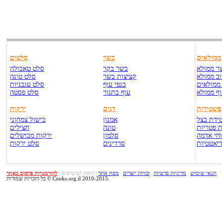
ממולאים
בשר
סלטים
ר ממולא
בשר בקר
סלט טאבולה
ב ממולא
קציצות בשר
סלט טונה
ממולאים
כנפי עוף
סלט עגבניות
ף ממולא
עוף בתנור
סלט פסטה
פשטידות
דגים
ירקות
ידת בצל
אמנון
בישול צמחוני
 פטריות
טונה
חצילים
חי אדמה
סלמון
ירקות מבושלים
יאטטיות
סרדינים
סלט ירקות
תנאי שימוש
|
מדיניות פרטיות
|
זכויות יוצרים
|
מפת אתר
|
הוסף למועדפים
|
להזדמנויות פרסום באתר
כל הזכויות שמורות © Cooks.org.il 2010-2015.