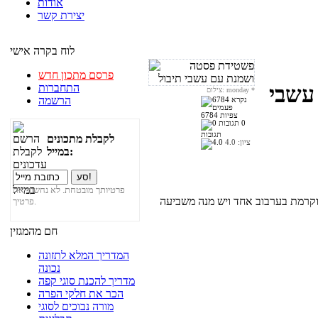
אודות
יצירת קשר
לוח בקרה אישי
פרסם מתכון חדש
התחברות
עשבי
*
צילום: monday
הרשמה
6784 צפיות
0
תגובות
לקבלת מתכונים
ציון:
4.0
במייל:
פרטיותך מובטחת. לא נחשוף את
וקרמת בערבוב אחד ויש מנה משביעה
פרטיך.
חם מהמגזין
המדריך המלא לתזונה
נכונה
מדריך להכנת סוגי קפה
הכר את חלקי הפרה
מורה נבוכים לסוגי