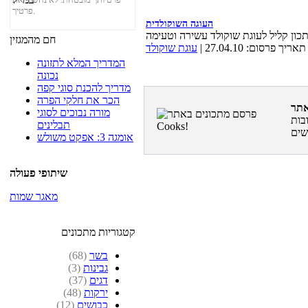
פרטיך.
העוגה השוקולדית
חם מהמגזין
תאריך פרסום: 27.04.10 |
עוגת שוקולד
המדריך המלא לתזונה
נכונה
מדריך להכנת סוגי קפה
הכר את חלקי הפרה
מורה נבוכים לסוגי
בות
תבלינים
אומגה 3: אפקט משולש
שיתופי פעולה
מאגר שמות
קטגוריות מתכונים
בשר
(68)
גבינות
(3)
דגים
(37)
ירקות
(48)
כבושים
(12)