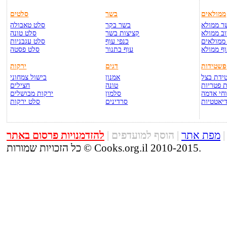
ממולאים
בשר
סלטים
ר ממולא
בשר בקר
סלט טאבולה
ב ממולא
קציצות בשר
סלט טונה
ממולאים
כנפי עוף
סלט עגבניות
ף ממולא
עוף בתנור
סלט פסטה
פשטידות
דגים
ירקות
ידת בצל
אמנון
בישול צמחוני
 פטריות
טונה
חצילים
חי אדמה
סלמון
ירקות מבושלים
יאטטיות
סרדינים
סלט ירקות
מפת אתר
|
הוסף למועדפים
|
להזדמנויות פרסום באתר
כל הזכויות שמורות © Cooks.org.il 2010-2015.