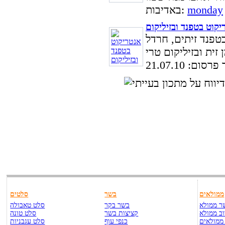
monday
באדיבות:
יקוט בטפנד ובזיליקום
בטפנד זיתים, חרדל
ום: 21.07.10
ממולאים
בשר
סלטים
ר ממולא
בשר בקר
סלט טאבולה
ב ממולא
קציצות בשר
סלט טונה
ממולאים
כנפי עוף
סלט עגבניות