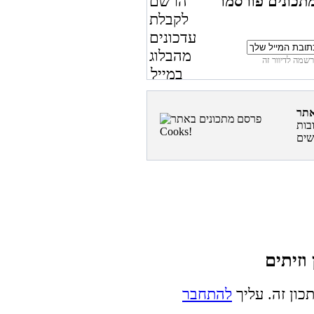
תכונים פורסמו
בות
כון זה. עליך
להתחבר