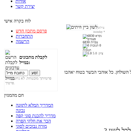
אודות
יצירת קשר
לוח בקרה אישי
צילום:
פרסם מתכון חדש
monday
*
התחברות
הרשמה
6830 צפיות
0
תגובות
ציון:
5.0
לקבלת מתכונים
במייל:
ל השולחן. כל אוהבי הבשר בטוח יאהבו
פרטיותך מובטחת. לא נחשוף את
פרטיך.
חם מהמגזין
המדריך המלא לתזונה
נכונה
מדריך להכנת סוגי קפה
הכר את חלקי הפרה
מורה נבוכים לסוגי