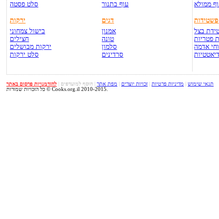
ף ממולא
עוף בתנור
סלט פסטה
פשטידות
דגים
ירקות
ידת בצל
אמנון
בישול צמחוני
 פטריות
טונה
חצילים
חי אדמה
סלמון
ירקות מבושלים
יאטטיות
סרדינים
סלט ירקות
תנאי שימוש
|
מדיניות פרטיות
|
זכויות יוצרים
|
מפת אתר
|
הוסף למועדפים
|
להזדמנויות פרסום באתר
כל הזכויות שמורות © Cooks.org.il 2010-2015.