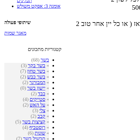
תבלינים
אומגה 3: אפקט משולש
שיתופי פעולה
2 כוסות יין אדום יבש - קברנה מרלו שיראז ( או כל יין אחר טוב
מאגר שמות
קטגוריות מתכונים
בשר
(68)
»
בשר בקר
(3)
»
בשר טחון
(7)
»
בשר כבש
(2)
»
המבורגר
(2)
»
יישון בשר
(0)
»
כבד
(2)
»
סטייקים
(4)
»
על האש
(2)
»
צלי
(3)
»
קבב
(2)
»
קציצות בשר
(5)
»
רוסטביף
(4)
»
שונות
(6)
»
תבשיל בשר
(7)