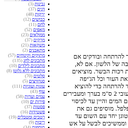
גבינות
(3)
דגים
(37)
ירקות
(48)
כבושים
(12)
לחם
(11)
מאפים
(52)
ממולאים
(23)
מרקים
(37)
משקאות
(21)
מתאבנים
(2)
מתוקים וקינוחים
(57)
 להרתחה ובודקים אם
מתכונים לחג
(135)
ה של הלשון. אם לא,
מתכונים לילדים
(10)
 רכות הבשר. מוציאים
מתכונים ללא גלוטן
(8)
סלטים
(70)
את העור וכל הג'יפה
סנדוויצים
(5)
 להרתחה כדי להוציא
עוגות ועוגיות
(111)
עוף
(43)
מרירות. את הבשר פורסים לפרוסות בעובי 2 ס"מ בערך ומעבירים
עמים ועדות
(58)
המים והיין עד לכיסוי
פירות ים
(10)
פסטות
(37)
לפל. מוסיפים גם את
פשטידות
(16)
טוגן יחד עם השום עד
רטבים ומטבלים
(19)
ריבות
(9)
 וממשיכים לבשל על אש
תוספות
(34)