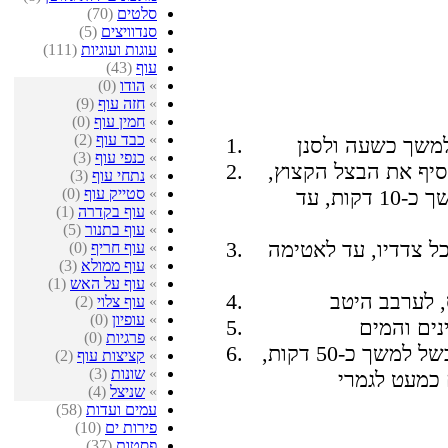
סלטים
(70)
סנדוויצים
(5)
עוגות ועוגיות
(111)
עוף
(43)
»
הודו
(0)
»
חזה עוף
(9)
»
חמין עוף
(0)
»
כבד עוף
(2)
»
כנפי עוף
(3)
סיף את הבצל הקצוץ,
»
נתחי עוף
(3)
»
סטייק עוף
(0)
השום, נקניק הקבנוס והסלרי. לטגן למשך כ-10 דקות, עד
»
עוף בקדרה
(1)
»
עוף בתנור
(5)
ל צדדיו, עד לאטימה
»
עוף חריף
(0)
»
עוף ממולא
(3)
»
עוף על האש
(1)
»
עוף צלוי
(2)
»
עופיון
(0)
»
פרגיות
(0)
להביא לרתיחה, להוריד לאש קטנה ולבשל למשך כ-50 דקות,
»
קציצות עוף
(2)
»
שונות
(3)
»
שניצל
(4)
עמים ועדות
(58)
פירות ים
(10)
פסטות
(37)