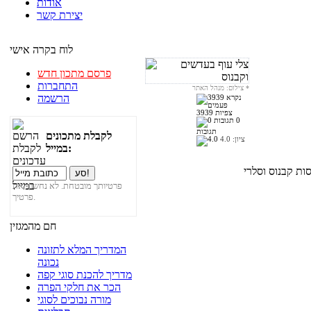
אודות
יצירת קשר
לוח בקרה אישי
פרסם מתכון חדש
התחברות
*
צילום: מנהל האתר
הרשמה
3939 צפיות
0
תגובות
לקבלת מתכונים
ציון:
4.0
במייל:
פרטיותך מובטחת. לא נחשוף את
פרטיך.
חם מהמגזין
המדריך המלא לתזונה
נכונה
מדריך להכנת סוגי קפה
הכר את חלקי הפרה
מורה נבוכים לסוגי