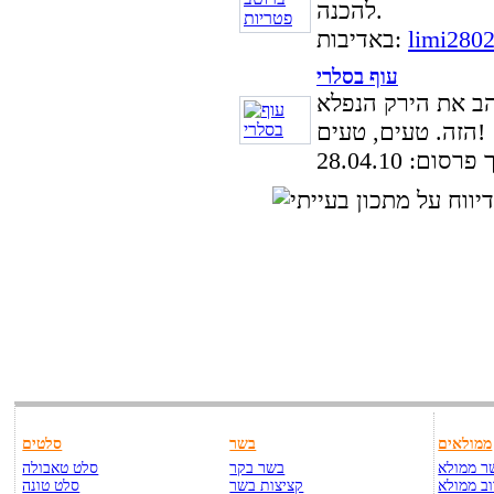
להכנה.
limi280
באדיבות:
עוף בסלרי
הב את הירק הנפלא
הזה. טעים, טעים!
סום: 28.04.10
ממולאים
בשר
סלטים
ר ממולא
בשר בקר
סלט טאבולה
ב ממולא
קציצות בשר
סלט טונה