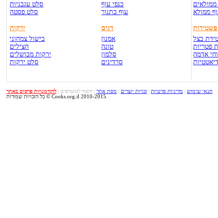
ממולאים
כנפי עוף
סלט עגבניות
ף ממולא
עוף בתנור
סלט פסטה
פשטידות
דגים
ירקות
ידת בצל
אמנון
בישול צמחוני
 פטריות
טונה
חצילים
חי אדמה
סלמון
ירקות מבושלים
יאטטיות
סרדינים
סלט ירקות
תנאי שימוש
|
מדיניות פרטיות
|
זכויות יוצרים
|
מפת אתר
|
הוסף למועדפים
|
להזדמנויות פרסום באתר
כל הזכויות שמורות © Cooks.org.il 2010-2015.