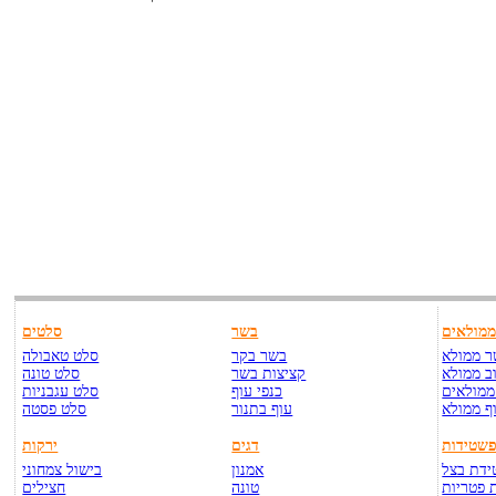
מולאים
בשר
סלטים
 ממולא
בשר בקר
סלט טאבולה
ב ממולא
קציצות בשר
סלט טונה
ממולאים
כנפי עוף
סלט עגבניות
ף ממולא
עוף בתנור
סלט פסטה
שטידות
דגים
ירקות
דת בצל
אמנון
בישול צמחוני
 פטריות
טונה
חצילים