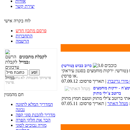
אודות
יצירת קשר
לוח בקרה אישי
פרסם מתכון חדש
התחברות
הרשמה
לקבלת מתכונים
במייל:
כרוב כבוש (טורשי)
(טורשי: ירקות מוחמצים בסגנון עיראקי
או פרסי).
פרטיותך מובטחת. לא נחשוף את
מירי גרינברג
| תאריך פרסום: 07.09.12
פרטיך.
מצ'ה - ירקות מוחמצים
ברוטב צ'ילי מתוק
חם מהמגזין
מנהל האתר
| תאריך פרסום: 07.05.11
המדריך המלא לתזונה
נכונה
מדריך להכנת סוגי קפה
הכר את חלקי הפרה
מורה נבוכים לסוגי