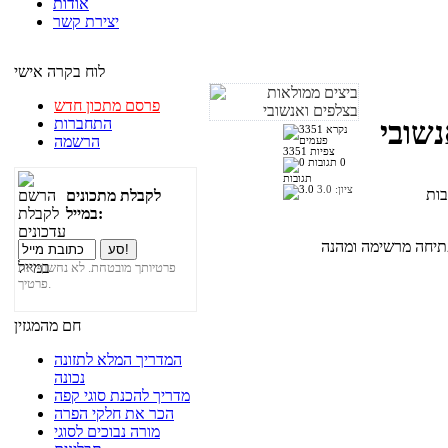
אודות
יצירת קשר
לוח בקרה אישי
פרסם מתכון חדש
התחברות
שובי
הרשמה
3351 צפיות
0
תגובות
ציון:
3.0
לקבלת מתכונים
במייל:
פרטיותך מובטחת. לא נחשוף את
פרטיך.
חם מהמגזין
המדריך המלא לתזונה
נכונה
מדריך להכנת סוגי קפה
הכר את חלקי הפרה
מורה נבוכים לסוגי