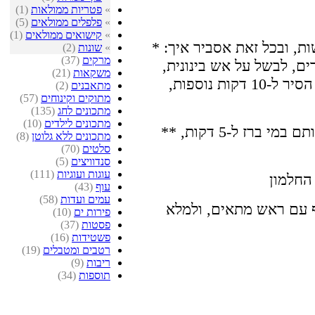
»
פטריות ממולאות
(1)
»
פלפלים ממולאים
(5)
»
קישואים ממולאים
(1)
* אומנם לא קשה כל כל לבשל ביצים קשות, ובכל זאת אסביר איך:
»
שונות
(2)
מרקים
(37)
ם, לבשל על אש בינונית,
משקאות
(21)
ולהביא לרתיחה. להוריד מהגז, ולכסות הסיר ל-10 דקות נוספות,
מתאבנים
(2)
מתוקים וקינוחים
(57)
מתכונים לחג
(135)
מתכונים לילדים
(10)
** להוציא מהאריזה את האנשובי, ולהשרותם במי ברז ל-5 דקות,
מתכונים ללא גלוטן
(8)
סלטים
(70)
סנדוויצים
(5)
עוגות ועוגיות
(111)
עוף
(43)
עמים ועדות
(58)
ף עם ראש מתאים, ולמלא
פירות ים
(10)
פסטות
(37)
פשטידות
(16)
רטבים ומטבלים
(19)
ריבות
(9)
תוספות
(34)