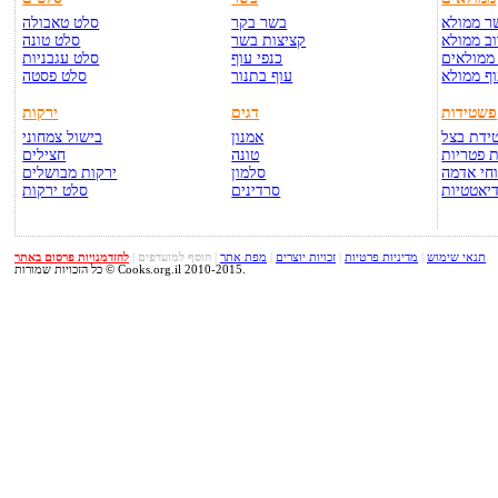
ר ממולא
בשר בקר
סלט טאבולה
ב ממולא
קציצות בשר
סלט טונה
ממולאים
כנפי עוף
סלט עגבניות
ף ממולא
עוף בתנור
סלט פסטה
פשטידות
דגים
ירקות
ידת בצל
אמנון
בישול צמחוני
 פטריות
טונה
חצילים
חי אדמה
סלמון
ירקות מבושלים
יאטטיות
סרדינים
סלט ירקות
תנאי שימוש
|
מדיניות פרטיות
|
זכויות יוצרים
|
מפת אתר
|
הוסף למועדפים
|
להזדמנויות פרסום באתר
כל הזכויות שמורות © Cooks.org.il 2010-2015.