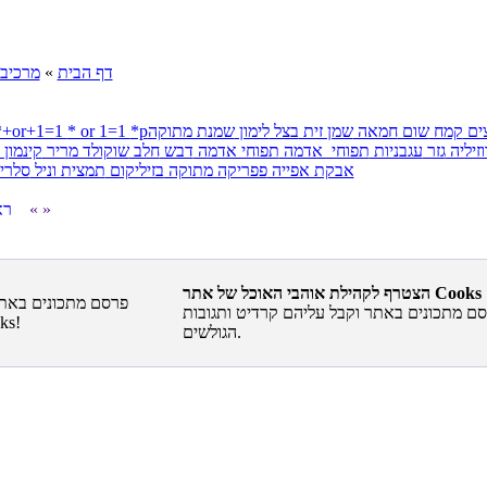
דף הבית
»
מרכיבי
ים
קמח
שום
חמאה
שמן זית
בצל
לימון
שמנת מתוקה
* or 1=1
*+or+1=1
זיליה
גזר
עגבניות
תפוחי_אדמה
תפוחי אדמה
דבש
חלב
שוקולד מריר
קינמון
אבקת אפייה
פפריקה מתוקה
בזיליקום
תמצית וניל
סלרי
»
«
← 
הצטרף לקהילת אוהבי האוכל של אתר Cooks
ם מתכונים באתר וקבל עליהם קרדיט ותגובות
הגולשים.