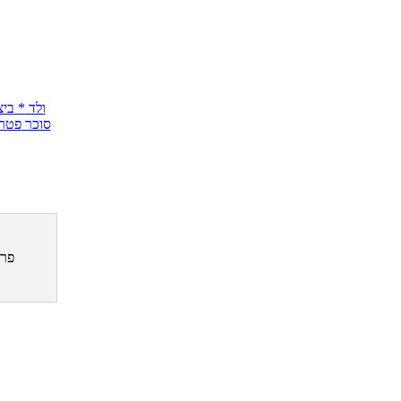
*pולד
*
ביצ
סוכר
פטרו
פרס