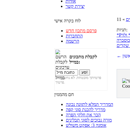
אודות
יצירת קשר
ם
» 11
לוח בקרה אישי
תגיות:
פרסם מתכון חדש
*Pולד
התחברות
כוסברה
הרשמה
שקדים
ראשון
לקבלת מתכונים
במייל:
פרטיותך מובטחת. לא נחשוף את
פרטיך.
חם מהמגזין
המדריך המלא לתזונה נכונה
מדריך להכנת סוגי קפה
הכר את חלקי הפרה
מורה נבוכים לסוגי תבלינים
אומגה 3: אפקט משולש