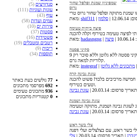
שמפיניון שמנת ופלפל שחור
סנדוויצים
(5)
גרוס
עוגות ועוגיות
(111)
עוף
(43)
12.06 |
סלמון
shif311
מאת:
עמים ועדות
(58)
פירות ים
(10)
פיצה ביתית טעימה
פסטות
(37)
פשטידות
(16)
 |
פיצה
hadasngng
מאת:
רטבים ומטבלים
(19)
ריבות
(9)
סקיני פסטה
תוספות
(34)
איטריות קונג'אק בתוספת טפיוקה, סקיני פסטה ללא גלוטן וללא סוכר רק 9
קלוריות למאה גרם.
מתכונים ללא גלוטן
instegraf
מאת:
עוגת גבינה קרה
 חמישה מרכיבים בלבד! פשוט להכנה
77
גולשים כעת באתר
וטעים בטירוף.
692
מפרסמי מתכונים
אריך פרסום: 20.03.14 |
עוגת גבינה
936
מתכונים טעימים
0
קטגוריות מתכונים
עוגת גבינה ושמנת
אריך פרסום: 20.03.14 |
עוגת גבינה
צלי בשר ראש
ינברג
| תאריך פרסום: 20.03.14 |
צלי