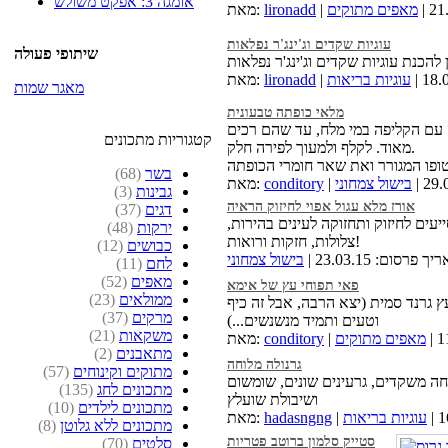
אומגה 3: אפקט משולש
מאפים מתוקים
lironadd
מאת:
עוגיות שקדים וג'ינג'ר נפלאות
שיתופי פעולה
עוגיות בריאות
lironadd
מאת:
מאגר שמות
מלאי כופתה טבעונית
עם הקליפה במי מלח, עד שהם רכים
קטגוריות מתכונים
מאוד. לקלף ולמעוך לפירה חלק.
בשר
(68)
בישול צמחוני
conditory
מאת:
גבינות
(3)
אורז מלא עגול אפוי לחיזוק הראיה
דגים
(37)
עים לחיזוק ותחזוקה לעינים בהירות,
ירקות
(48)
צלולות, חזקות ורואות!
כבושים
(12)
 פרסום: 23.03.15 |
בישול צמחוני
לחם
(11)
מאפים
(52)
פאי תפוחי עץ של אימא
ממולאים
(23)
עץ גרנד סמית (יצא הרבה, אבל זה כיף
מרקים
(37)
וטעים ותמיד מנשנשים...)
משקאות
(21)
מאפים מתוקים
conditory
מאת:
מתאבנים
(2)
גרנולה מלוחה
מתוקים וקינוחים
(57)
חה משקדים, גרעינים שונים, שומשום
מתכונים לחג
(135)
ושיבולת שועלץ
מתכונים לילדים
(10)
עוגיות בריאות
hadasngng
מאת:
מתכונים ללא גלוטן
(8)
סטייק סלמון ברוטב פטריות
סלטים
(70)