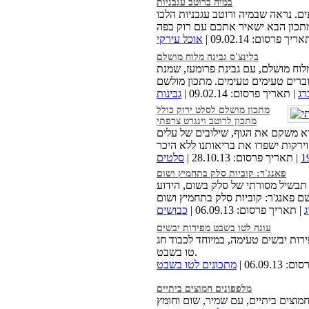
במיה ברוטב עגבניות
ם. נראה שבמיה ורוטב עגבניות הלכו
ריך פרסום: 09.02.14 |
אוכל עירקי
בלינצ'ס גבינה מלוח מושלם
מלוח מושלם, עם גבינת פרומעז, שמנת
רג
| תאריך פרסום: 09.02.14 |
גבינות
מתכון מושלם לסלט ירוק כולל
מתכון לרוטב וינגרט צרפתי
א משקם את הגוף, שילובים של עלים
| תאריך פרסום: 28.10.13 |
סלטים
פאנג'ר: קוביות סלק בתחמיץ ושום
תבשיל מסורתי של סלק בשום, הידוע
ג
| תאריך פרסום: 06.09.13 |
כבושים
עוגה לטו בשבט מפירות יבשים
ירות יבשים טעימה, במיוחד לכבוד חג
טו בשבט.
06.09.1 |
מתכונים לטו בשבט
מלפפונים חמוצים ביתיים