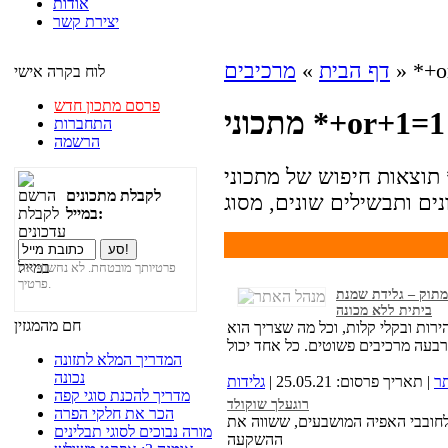
אודות
יצירת קשר
» *+o
דף הבית
»
מרכיבים
לוח בקרה אישי
פרסם מתכון חדש
מתכוני *+or+1=1
התחברות
הרשמה
תוצאות חיפוש של מתכוני *+or+1=1: בעמוד הבא נמצאת רשימה
לקבלת מתכונים
במייל:
פרטיותך מובטחת. לא נחשוף את
פרטיך.
מתוק – גלידת שמנת
ביתית ללא מכונה
חם מהמגזין
ירות ובקלי קלות, וכל מה שצריך הוא
המדריך המלא לתזונה
נכונה
ר
| תאריך פרסום: 25.05.21 |
גלידות
מדריך להכנת סוגי קפה
רוגעלך שוקולד
הכר את חלקי הפרה
לחובבי האפיה המושבעים, ששווה את
מורה נבוכים לסוגי תבלינים
ההשקעה