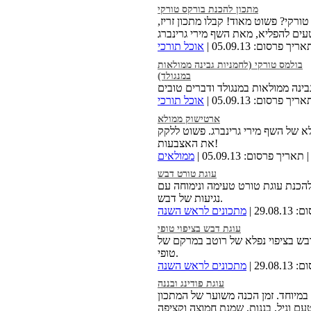
מתכון להכנת בורקס טורקי
טורקי? פשוט מאוד! קבלו מתכון זריז,
ריך פרסום: 05.09.13 |
אוכל תורכי
בולמס טורקי (לחמניות גבינה ממולאות
במנגולד)
ריך פרסום: 05.09.13 |
אוכל תורכי
ארטישוק ממולא
 של השף מירי גרינברג. פשוט ללקק
את האצבעות!
 תאריך פרסום: 05.09.13 |
ממולאים
עוגת טורט דבש
הכנת עוגת טורט טעימה ונימוחה עם
נגיעות של דבש.
29.0 |
מתכונים לראש השנה
עוגת דבש בציפוי טופי
בש בציפוי נפלא של רוטב במרקם של
טופי.
29.0 |
מתכונים לראש השנה
עוגת פודינג ובננה
במיוחד. זמן הכנה משוער של המתכון