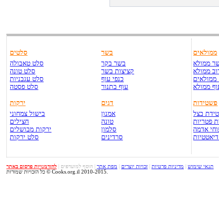
ממולאים
בשר
סלטים
ר ממולא
בשר בקר
סלט טאבולה
וב ממולא
קציצות בשר
סלט טונה
ממולאים
כנפי עוף
סלט עגבניות
וף ממולא
עוף בתנור
סלט פסטה
פשטידות
דגים
ירקות
ידת בצל
אמנון
בישול צמחוני
 פטריות
טונה
חצילים
חי אדמה
סלמון
ירקות מבושלים
דיאטטיות
סרדינים
סלט ירקות
תנאי שימוש
|
מדיניות פרטיות
|
זכויות יוצרים
|
מפת אתר
|
הוסף למועדפים
|
להזדמנויות פרסום באתר
כל הזכויות שמורות © Cooks.org.il 2010-2015.