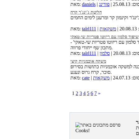
25.08 |
פודינג
daniels
מאת:
חליטת ג'ינג'ר קרה
|
משקאות
talrl111
מאת:
שיפוד סלמון עם ריזוטו פטריות שי-טאקי
 סלמון עם ריזוטו פטריות שי-טאקי' -
מתכון שף ייחודי פרווה.
20.08 |
סלמון
talrl111
מאת:
משקה אוכמניות קיצי
לכנה למשקה אוכמניות כתושות בסירופ
סוכר, קרח גרוס ונענע.
24.07 |
משקאות
cate
מאת:
1
2
3
4
5
6
7
»
ת