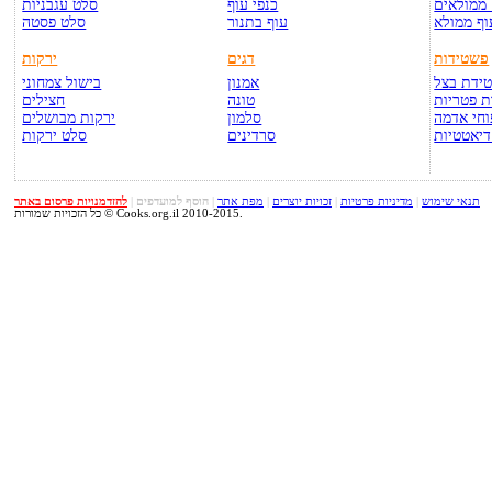
ממולאים
כנפי עוף
סלט עגבניות
וף ממולא
עוף בתנור
סלט פסטה
פשטידות
דגים
ירקות
ידת בצל
אמנון
בישול צמחוני
 פטריות
טונה
חצילים
חי אדמה
סלמון
ירקות מבושלים
דיאטטיות
סרדינים
סלט ירקות
תנאי שימוש
|
מדיניות פרטיות
|
זכויות יוצרים
|
מפת אתר
|
הוסף למועדפים
|
להזדמנויות פרסום באתר
כל הזכויות שמורות © Cooks.org.il 2010-2015.