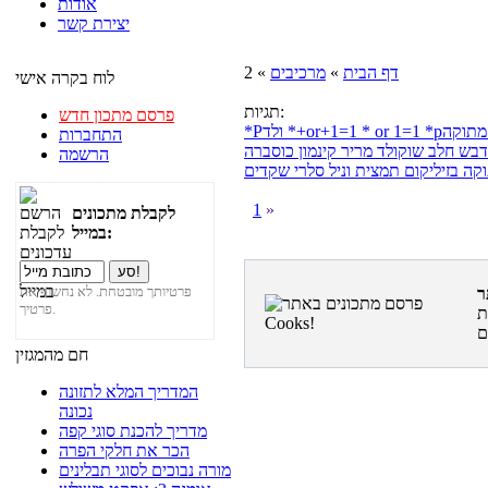
אודות
יצירת קשר
דף הבית
»
מרכיבים
» 2
לוח בקרה אישי
תגיות:
פרסם מתכון חדש
מתוקה
* or 1=1
*+or+1=1
*Pולד
התחברות
דבש
חלב
שוקולד מריר
קינמון
כוסברה
הרשמה
וקה
בזיליקום
תמצית וניל
סלרי
שקדים
1
»
לקבלת מתכונים
במייל:
פרטיותך מובטחת. לא נחשוף את
פרטיך.
ת
חם מהמגזין
המדריך המלא לתזונה
נכונה
מדריך להכנת סוגי קפה
הכר את חלקי הפרה
מורה נבוכים לסוגי תבלינים