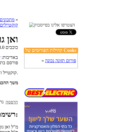
»
cooks מתכונים
קוקטיילים
ואן ג
קהילות הפורומים של Cooks
באדיבות:
ש
פורום תזונה נכונה
»
פורסם בת
קוקטייל ואן גוך ושמפניה (אפשר גם עם קווה או למברוסקו)עם אננס.
משך ההכנ
הדפסה
רשימת מצרכים:
60 מ"ל ואן ג