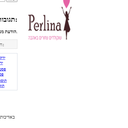
תגובות גולשים למתכון ואן גוך אננס:
לחשבונך על מנת להגיב.
הודעת מע
חפש מתכונים נוספים באתר:
יר
פס
תוס