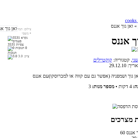
» ואן גוך אננס
צילום: תמר
*
מוצפי
וך אננס
3531 צפיות
0
תגובות
ציון:
3.0
ני
, קטגוריה:
קוקטיילים
אריך:
29.12.10
ה:
4 דקות
•
מספר מנות:
3
וך אננס