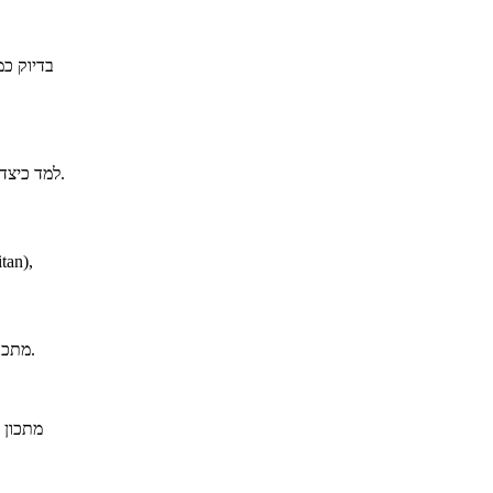
למד כיצד להכין וודקה מרטיני כמו של ג'יימס בונד, באדיבות וודקה וואן גוך.
מתכון להכנת קוקטייל חליטה מרוקאית ועלי נענע ומנטה של פומפדור.
מתכון 