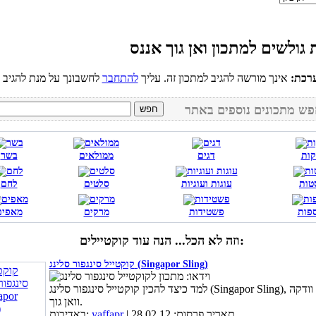
רכת:
אינך מורשה להגיב למתכון זה. עליך
להתחבר
קות
דגים
ממולאים
בשר
טות
עוגות ועוגיות
סלטים
לחם
פות
פשטידות
מרקים
מאפים
וזה לא הכל... הנה עוד קוקטיילים:
קוקטייל סינגפור סלינג (Singapor Sling)
למד כיצד להכין קוקטייל סינגפור סלינג (Singapor Sling), באדיבות וודקה
וואן גוך.
| תאריך פרסום: 28.02.12
yaffapr
באדיבות: