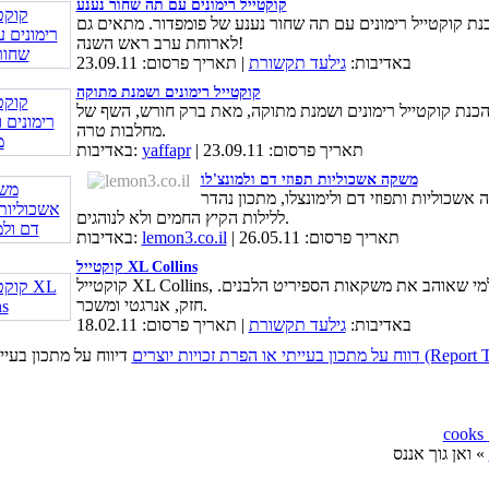
קוקטייל רימונים עם תה שחור נענע
נת קוקטייל רימונים עם תה שחור נענע של פומפדור. מתאים גם
לארוחת ערב ראש השנה!
באדיבות:
גילעד תקשורת
| תאריך פרסום: 23.09.11
קוקטייל רימונים ושמנת מתוקה
הכנת קוקטייל רימונים ושמנת מתוקה, מאת ברק חורש, השף של
מחלבות טרה.
| תאריך פרסום: 23.09.11
yaffapr
באדיבות:
משקה אשכוליות תפוזי דם ולמונצ'לו
אשכוליות ותפוזי דם ולימונצלו, מתכון נהדר
ללילות הקיץ החמים ולא לנוהגים.
| תאריך פרסום: 26.05.11
lemon3.co.il
באדיבות:
קוקטייל XL Collins
קוקטייל XL Collins, המתאים למי שאוהב את משקאות הספיריט הלבנים.
חזק, אנרגטי ומשכר.
באדיבות:
גילעד תקשורת
| תאריך פרסום: 18.02.11
כויות יוצרים (Report This Page)
» ואן גוך אננס