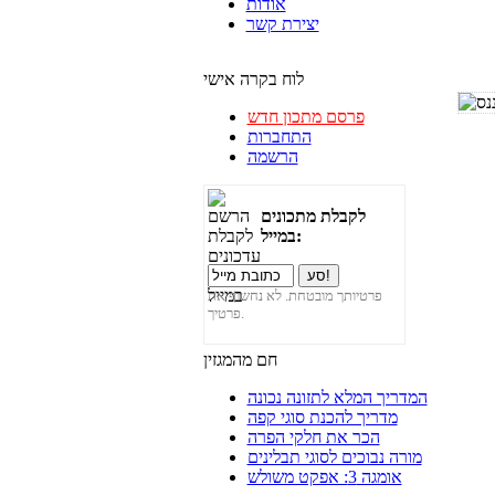
אודות
יצירת קשר
לוח בקרה אישי
פרסם מתכון חדש
התחברות
הרשמה
לקבלת מתכונים
במייל:
פרטיותך מובטחת. לא נחשוף את
פרטיך.
חם מהמגזין
המדריך המלא לתזונה נכונה
מדריך להכנת סוגי קפה
הכר את חלקי הפרה
מורה נבוכים לסוגי תבלינים
אומגה 3: אפקט משולש