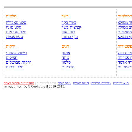
מולאים
בשר
סלטים
 ממולא
בשר בקר
סלט טאבולה
ב ממולא
קציצות בשר
סלט טונה
ממולאים
כנפי עוף
סלט עגבניות
ף ממולא
עוף בתנור
סלט פסטה
שטידות
דגים
ירקות
דת בצל
אמנון
בישול צמחוני
 פטריות
טונה
חצילים
חי אדמה
סלמון
ירקות מבושלים
יאטטיות
סרדינים
סלט ירקות
תנאי שימוש
|
מדיניות פרטיות
|
זכויות יוצרים
|
מפת אתר
|
הוסף למועדפים
|
להזדמנויות פרסום באתר
כל הזכויות שמורות © Cooks.org.il 2010-2015.