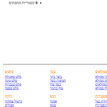
0
קטגוריות מתכונים
מולאים
בשר
סלטים
 ממולא
בשר בקר
סלט טאבולה
ב ממולא
קציצות בשר
סלט טונה
ממולאים
כנפי עוף
סלט עגבניות
ף ממולא
עוף בתנור
סלט פסטה
שטידות
דגים
ירקות
דת בצל
אמנון
בישול צמחוני
 פטריות
טונה
חצילים