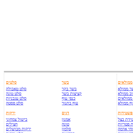
ממולאים
בשר
סלטים
ר ממולא
בשר בקר
סלט טאבולה
ב ממולא
קציצות בשר
סלט טונה
ממולאים
כנפי עוף
סלט עגבניות
ף ממולא
עוף בתנור
סלט פסטה
פשטידות
דגים
ירקות
ידת בצל
אמנון
בישול צמחוני
 פטריות
טונה
חצילים
חי אדמה
סלמון
ירקות מבושלים