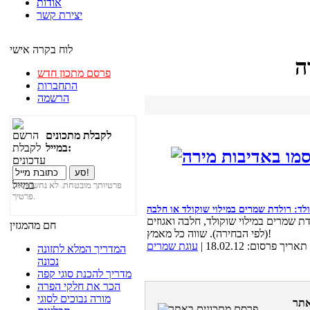
אודות
יצירת קשר
לוח בקרה אישי
ה
פרסם מתכון חדש
התחברות
הרשמה
לקבלת מתכונים
במייל:
פרטיותך מובטחת. לא נחשוף את
פרטיך.
לד: רולדת שמרים במילוי שוקולד או חלבה
ת שמרים במילוי שוקולד, חלבה ואגוזים
חם מהמגזין
(לפי הבחירה). שווה כל מאמץ!
תאריך פרסום: 18.02.12 |
עוגת שמרים
המדריך המלא לתזונה
נכונה
מדריך להכנת סוגי קפה
הכר את חלקי הפרה
מורה נבוכים לסוגי