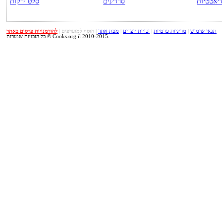
יאטטיות
סרדינים
סלט ירקות
תנאי שימוש
|
מדיניות פרטיות
|
זכויות יוצרים
|
מפת אתר
|
הוסף למועדפים
|
להזדמנויות פרסום באתר
כל הזכויות שמורות © Cooks.org.il 2010-2015.