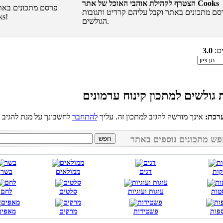
הצטרף לקהילת אוהבי האוכל של אתר Cooks
סם מתכונים באתר וקבל עליהם קרדיט ותגובות
הגולשים.
ים:
3.0
רכת:
אינך מורשה להגיב למתכון זה. עליך
להתחבר
קות
דגים
ממולאים
בשר
טות
עוגות ועוגיות
סלטים
לחם
פות
פשטידות
מרקים
מאפים