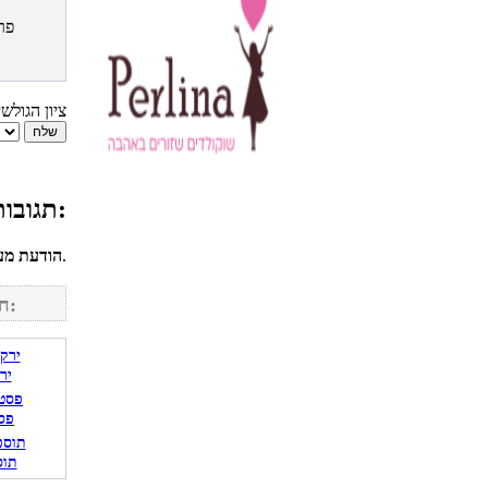
פר
ציון הגולש
תגובות גולשים למתכון קינוח ערמונים:
לחשבונך על מנת להגיב.
הודעת מע
חפש מתכונים נוספים באתר:
יר
פס
תוס