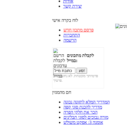
אודות
יצירת קשר
לוח בקרה אישי
פרסם מתכון חדש
התחברות
הרשמה
לקבלת מתכונים
במייל:
פרטיותך מובטחת. לא נחשוף את
פרטיך.
חם מהמגזין
המדריך המלא לתזונה נכונה
מדריך להכנת סוגי קפה
הכר את חלקי הפרה
מורה נבוכים לסוגי תבלינים
אומגה 3: אפקט משולש