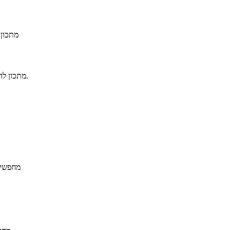
מתכון 
מתכון להכנת טרפלס שוקולד תפוזים וג'ינג'ר, עם נגיעות ליקר משובח וגרדת תפוז.
מחפשים