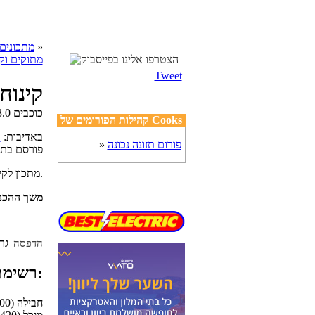
»
cooks מתכונים
מתוקים וקי
Tweet
קינוח
קהילות הפורומים של Cooks
באדיבות:
ר
פורום תזונה נכונה
»
פורסם בת
מתכון לקינוח ערמונים מתוק וטעים, עם אגוזים, קצפת מתוקה ורום בקרדי.
משך ההכנ
הדפסה
רשימת מצרכים:
1 חבילה (500 גרם) ערמונים קלופים בוואקום