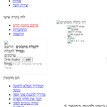
אודות
יצירת קשר
לוח בקרה אישי
פרסם מתכון חדש
התחברות
34577 צפיות
הרשמה
0
תגובות
ציון:
4.7
לקבלת מתכונים
במייל:
פרטיותך מובטחת. לא נחשוף את
פרטיך.
חם מהמגזין
המדריך המלא לתזונה
נכונה
מדריך להכנת סוגי קפה
הכר את חלקי הפרה
מורה נבוכים לסוגי
5 יח' דגי בקלה בינוניים שלמים מופשרים (ניתן לקנות בסופר