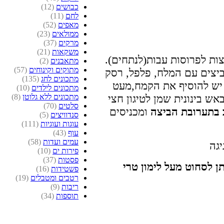
כבושים
(12)
לחם
(11)
מאפים
(52)
ממולאים
(23)
מרקים
(37)
משקאות
(21)
ות לפרוסות עבות(לנתחים).
מתאבנים
(2)
מתוקים וקינוחים
(57)
יצים עם המלח, פלפל, רסק
מתכונים לחג
(135)
 יש להוסיף את הקמח,מעט
מתכונים לילדים
(10)
מתכונים ללא גלוטן
(8)
ש בינונית שמן לטיגון חצי
סלטים
(70)
בתערובת הביצה
ומכניסים
סנדוויצים
(5)
עוגות ועוגיות
(111)
עוף
(43)
עמים ועדות
(58)
פירות ים
(10)
פסטות
(37)
פשטידות
(16)
רטבים ומטבלים
(19)
ריבות
(9)
תוספות
(34)