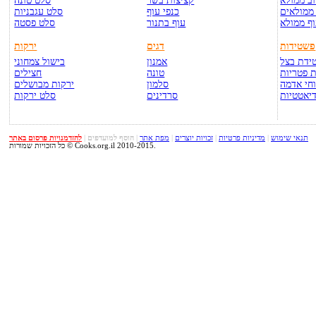
ב ממולא
קציצות בשר
סלט טונה
ממולאים
כנפי עוף
סלט עגבניות
ף ממולא
עוף בתנור
סלט פסטה
פשטידות
דגים
ירקות
ידת בצל
אמנון
בישול צמחוני
 פטריות
טונה
חצילים
חי אדמה
סלמון
ירקות מבושלים
יאטטיות
סרדינים
סלט ירקות
תנאי שימוש
|
מדיניות פרטיות
|
זכויות יוצרים
|
מפת אתר
|
הוסף למועדפים
|
להזדמנויות פרסום באתר
כל הזכויות שמורות © Cooks.org.il 2010-2015.