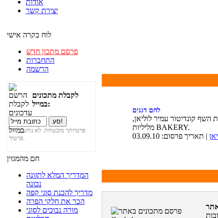
אודות
יצירת קשר
לוח בקרה אישי
פרסם מתכון חדש
התחברות
הרשמה
לקבלת מתכונים
במייל:
לחם דגנים
 השף קונדיטור עמיר לוליאן,
מליליות BAKERY.
פרטיותך מובטחת. לא נחשוף את
אן
| תאריך פרסום: 03.09.10
פרטיך.
חם מהמגזין
המדריך המלא לתזונה
נכונה
מדריך להכנת סוגי קפה
הכר את חלקי הפרה
מורה נבוכים לסוגי
בות