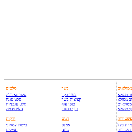
מולאים
בשר
סלטים
 ממולא
בשר בקר
סלט טאבולה
ב ממולא
קציצות בשר
סלט טונה
ממולאים
כנפי עוף
סלט עגבניות
ף ממולא
עוף בתנור
סלט פסטה
שטידות
דגים
ירקות
דת בצל
אמנון
בישול צמחוני
 פטריות
טונה
חצילים