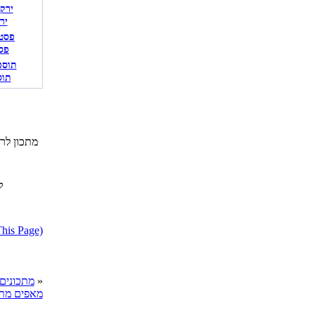
יר
פס
תוס
מתכון לר
ק
דווח על מתכון בעייתי או הפרת ז
»
cooks מתכונים
מאפים מת