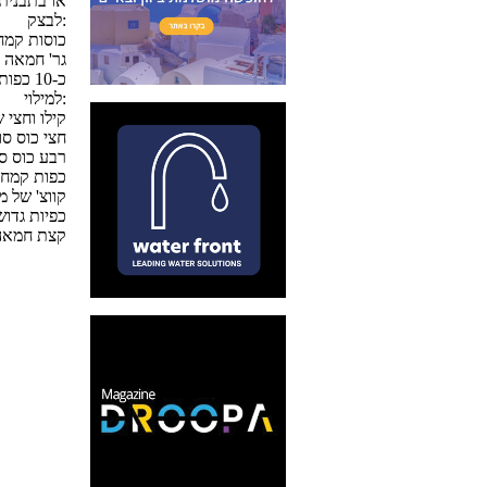
תבנית חד פעמית 20X30 או
לבצק:
2 כוסות קמח
180 גר' חמאה
כ-10 כפות מים קרים
למילוי:
קילו וחצי 
חצי כוס ס
רבע כוס סו
3 כפות קמח
קווצ' של מי
2 כפיות גדו
קצת חמאה (משהו כמו 20 גר', חתוכה