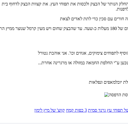
חלק הנותר של הבצק ולכסות את תפוחי העץ. את קצוות הבצק לדחוף בית
דפנות.
 חורים עם סכין כדי לתת לאדים לצאת
לאפות בחום של 180 מעלות כ-שעה. עד שהבצק שחום ויש מעין קרמל שנוצר ממיץ 
יף לתפוחים צימוקים, אגוזים וכו'. אני אוהבת נטורל
ען ע"י החלפת החמאה במזולה או מרגרינה אחרת...
לת יובלמאפים ונפלאות
של תפוחי עץ גרנד סמית
3 כפות קמח
קווצ' של מיץ לימון