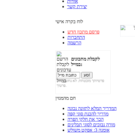
אודות
יצירת קשר
לוח בקרה אישי
פרסם מתכון חדש
התחברות
הרשמה
לקבלת מתכונים
במייל:
פרטיותך מובטחת. לא נחשוף את
פרטיך.
חם מהמגזין
המדריך המלא לתזונה נכונה
מדריך להכנת סוגי קפה
הכר את חלקי הפרה
מורה נבוכים לסוגי תבלינים
אומגה 3: אפקט משולש