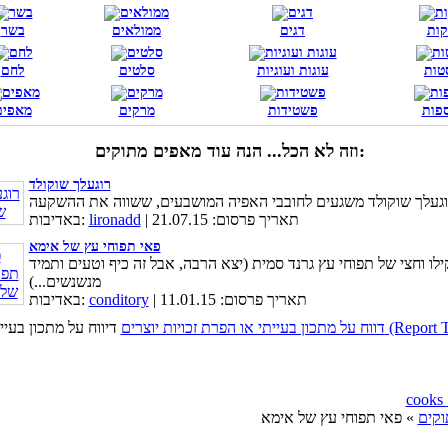
קות
דגים
ממולאים
בשר
טות
עוגות ועוגיות
סלטים
לחם
פות
פשטידות
מרקים
מאפים
וזה לא הכל... הנה עוד מאפים מתוקים:
רוגעלך שוקולד
וגעלך שוקולד משגעים לחובבי האפיה המושבעים, ששווה את ההשקעה
| תאריך פרסום: 21.07.15
lironadd
באדיבות:
פאי תפוחי עץ של אימא
ילו וחצי של תפוחי עץ גרנד סמית (יצא הרבה, אבל זה כיף וטעים ותמיד
מנשנשים...)
| תאריך פרסום: 11.01.15
conditory
באדיבות:
כויות יוצרים (Report This Page)
וקים
» פאי תפוחי עץ של אימא