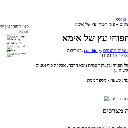
וקים
» פאי תפוחי עץ של אימא
פוחי עץ של אימא
4324 צפיות
0
אפים מתוקים
conditory
באדיבות:
תגובות
ציון:
0
אריך:
11.01.15
של תפוחי עץ גרנד סמית (יצא הרבה, אבל זה כיף וטעים
שים...)
ה:
כשעה
•