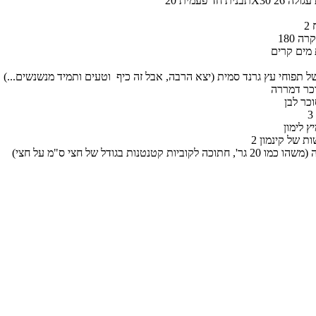
 בתבנית עגולה 26
 קרה
של תפוחי עץ גרנד סמית (יצא הרבה, אבל זה כיף וטעים ותמיד מנשנשים...)
וכר דמררה
כר לבן
ץ לימון
שות של קינמון
 לקוביות קטנטנות בגודל של חצי ס"מ על חצי)