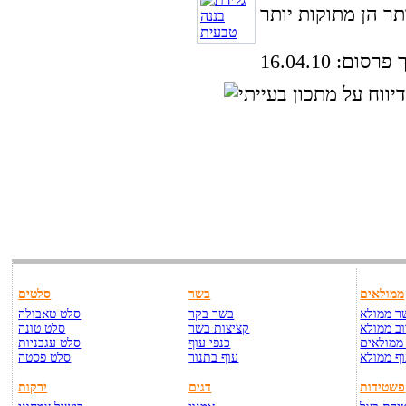
סום: 16.04.10
ממולאים
בשר
סלטים
ר ממולא
בשר בקר
סלט טאבולה
ב ממולא
קציצות בשר
סלט טונה
ממולאים
כנפי עוף
סלט עגבניות
ף ממולא
עוף בתנור
סלט פסטה
פשטידות
דגים
ירקות