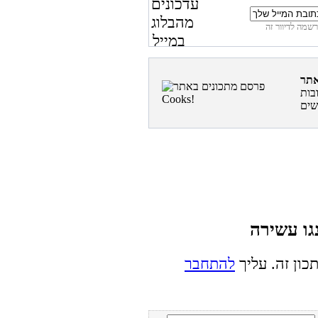
בות
כון זה. עליך
להתחבר