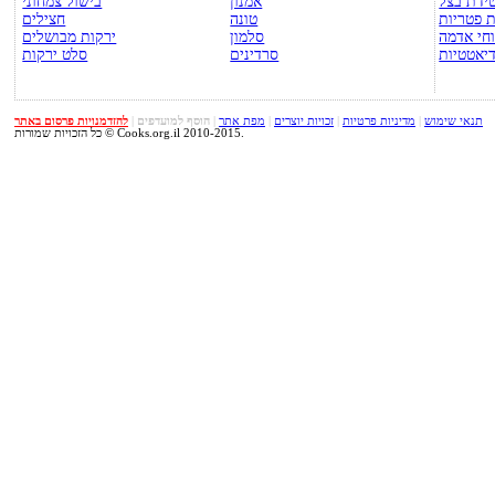
ידת בצל
אמנון
בישול צמחוני
 פטריות
טונה
חצילים
חי אדמה
סלמון
ירקות מבושלים
יאטטיות
סרדינים
סלט ירקות
תנאי שימוש
|
מדיניות פרטיות
|
זכויות יוצרים
|
מפת אתר
|
הוסף למועדפים
|
להזדמנויות פרסום באתר
כל הזכויות שמורות © Cooks.org.il 2010-2015.