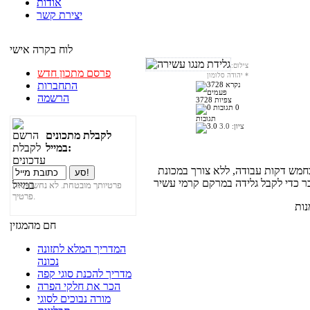
אודות
יצירת קשר
לוח בקרה אישי
צילום:
פרסם מתכון חדש
*
יהודה סלומון
התחברות
הרשמה
3728 צפיות
0
תגובות
ציון:
3.0
לקבלת מתכונים
במייל:
חמש דקות עבודה, ללא צורך במכונת
פרטיותך מובטחת. לא נחשוף את
פרטיך.
חם מהמגזין
המדריך המלא לתזונה
נכונה
מדריך להכנת סוגי קפה
הכר את חלקי הפרה
מורה נבוכים לסוגי