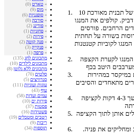
»
טארט
(0)
»
מוס
(9)
מרפדים את התחתית ואת הדפנות של תבנית מאורכת 10x20
»
סופגניות
(6)
ניילון דביק. קולפים את המנגו
»
סורבה
(0)
»
פודינג
(2)
ים הרחבים. פורסים
»
פחזניות
(1)
וסות בשורה על תחתית
»
פירות
(2)
»
פנה קוטה
(2)
מנגו לקוביות קטנטנות
»
פנקייק
(3)
»
פרפה
(1)
מתכונים לחג
(135)
המנגו לקערת הקצפה
מתכונים לילדים
(10)
מתכונים ללא גלוטן
(8)
 במיקסר במהירות
סלטים
(70)
סנדוויצים
(5)
כל החומרים מתאחדים והסיבים
עוגות ועוגיות
(111)
עוף
(43)
עמים ועדות
(58)
ממשיכים להקציף במהירות גבוהה במשך 4-3 דקות לקציפה
פירות ים
(10)
פסטות
(37)
פשטידות
(16)
לים אותן לתוך הקציפה
רטבים ומטבלים
(19)
ריבות
(9)
תוספות
(34)
ומחליקים את פניה.