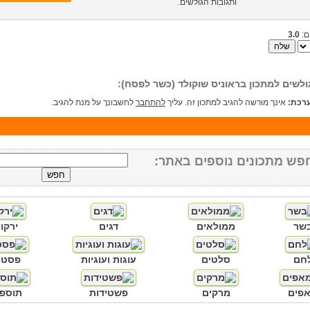
ותגובות הגולשים.
ם:
3.0
ולשים למתכון בראוניס שוקולד (כשר לפסח):
רכת:
אינך מורשה להגיב למתכון זה. עליך
להתחבר
לחשבונך על מנת להגיב.
פש מתכונים נוספים באתר:
שר
ממולאים
דגים
ירקו
חם
סלטים
עוגות ועוגיות
פסטו
פים
מרקים
פשטידות
תוספו