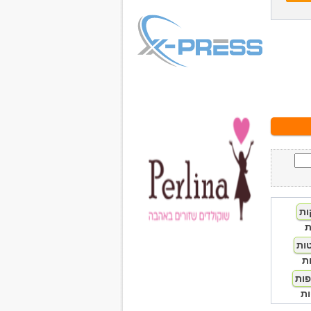
ת
ת
ת