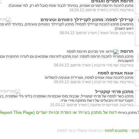
חרוסת תמרים ואגוזים
מתכון להכנת חרוסת תמרים ואגוזים, במיוחד לכבוד פסח (אבל לא רק, למי שאוהב!).
באדיבות:
לינדה
| תאריך פרסום: 16.04.12
קניידלך לפסח: מתכון לקניידלך נימוחים וטעימים
מחפשים מתכון להכנת קניידלך לפסח? מתכון לקניידלך נימוחים וטעימים, במיוחד לחג פס
ראש השנה).
באדיבות:
מנהל האתר
| תאריך פרסום: 08.04.12
חרוסת
מתכון מסורתי להכנת חרוסת לפסח: הנה מתכון לחרוסת שמתאים גם לעדה התימנית וגם
לאשכנזית.
באדיבות:
שף מירי גרינברג
| תאריך פרסום: 06.04.12
עוגת אגוזים לפסח
מתכון להכנת עוגת אגוזים לפסח, אוורירית וטעימה להפליא!
באדיבות:
שף מירי גרינברג
| תאריך פרסום: 06.04.12
מתכון פרחי קוקטייל
מתכון כשר לפסח של פרחי קוקטייל, שכבות מוס אוכמניות ושמפניה בליווי ג'לי שמפניה, בא
הקונדיטורית והבעלים של רשת מתוקה מירי ארזי.
באדיבות:
קונדיטורית מתוקה
| תאריך פרסום: 31.03.12
דווח על מתכון בעייתי או הפרת זכויות יוצרים (Report This Page)
»
מתכונים לפסח
» בראוניס שוקולד (כשר לפסח)