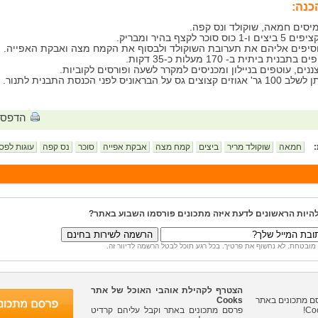
כנה:
יסים חמאה, שוקולד ונס קפה.
ביצים ו-1 כוס סוכר לקצף בהיר ומבריק.
סיפים אליהם את תערובת השוקולד ולבסוף את הקמח מצה ואבקת האפייה.
ם בתבנית ביתית ב- 170 מעלות כ-35 דקות.
ננים, עוטפים בניילון ומכניסים למקרר לשעה ופורסים לקוביות.
גר' אגוזים קצוצים גס על הבראוניס לפני הכנסת התבנית לתנור.
הדפס
:
חמאה
שוקולד מריר
ביצים
קמח מצה
אבקת אפייה
סוכר
נס קפה
עוגות לפס
להיות הראשונים לדעת איזה מתכונים פורסמו השבוע באתר?
מובטחת. לא נחשוף את פרטיך. בכל רגע תוכל לבטל הרשמה לדיוור זה.
הצטרף לקהילת אוהבי האוכל של אתר
Cooks
פרסם מתכונים באתר וקבל עליהם קרדיט