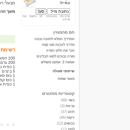
מבעלי רש
במייל:
משך ההכ
פרטיותך מובטחת. לא נחשוף את
פרטיך.
חם מהמגזין
המדריך המלא לתזונה נכונה
מדריך להכנת סוגי קפה
רשימת 
הכר את חלקי הפרה
מורה נבוכים לסוגי תבלינים
100 חמאה
אומגה 3: אפקט משולש
200 גרם שוקולד מריר
1 כפית נס קפה
5 ביצים
שיתופי פעולה
1 כוס סוכר
מאגר שמות
1 כוס קמח מצה
1 כפית אבקת אפייה
קטגוריות מתכונים
בשר
(68)
גבינות
(3)
דגים
(37)
ירקות
(48)
כבושים
(12)
לחם
(11)