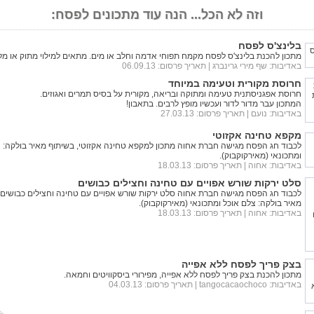
וזה לא הכל... הנה עוד מתכונים לפסח:
בלינצ'ס לפסח
מתכון להכנת בלינצ'ס לפסח מקמח תפוחי אדמה וחלב או מים. מתאים למילוי מתוק או מל
באדיבות:
שף מירי גרינברג
| תאריך פרסום: 06.09.13
חרוסת מקורית וטעימה במיוחד
חרוסת אפגניסתנית טעימה ומתוקה ובריאה, מקורית על בסיס תמרים ואגוזים.
המתכון עבר מדור לדור ועכשיו מופץ לרבים. בתאבון!
באדיבות:
נועם
| תאריך פרסום: 27.03.13
מקפא טחינה אקזוטי
לכבוד חג הפסח מגישה חברת אחוה מתכון למקפא טחינה אקזוטי, בשיתוף מאיר בולקה: 
ומתכונאי (מאירקוקבוק).
באדיבות:
אחוה
| תאריך פרסום: 18.03.13
סלט ירקות שורש אפויים עם טחינה וחצילים כבושים
לכבוד חג הפסח מגישה חברת אחוה סלט ירקות שורש אפויים עם טחינה וחצילים כבושים,
מאיר בולקה: צלם אוכל ומתכונאי (מאירקוקבוק).
באדיבות:
אחוה
| תאריך פרסום: 18.03.13
בצק פריך לפסח ללא אפייה
מתכון להכנת בצק פריך לפסח ללא אפייה, מפירורי ביסקוויטים וחמאה.
באדיבות:
tangocacaochoco
| תאריך פרסום: 04.03.13