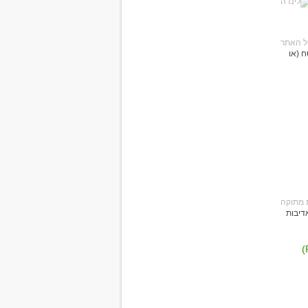
ח (או
דיבות