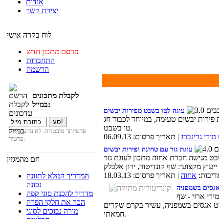
אודות
יצירת קשר
לוח בקרה אישי
פרסם מתכון חדש
התחברות
הרשמה
לקבלת מתכונים
במייל:
עוגה לטו בשבט מפירות יבשים
 פירות יבשים טעימה, במיוחד לכבוד חג
טו בשבט.
פרטיותך מובטחת. לא נחשוף את
מירי גרינברג
| תאריך פרסום: 06.09.13
פרטיך.
עוגת גזר עם טחינה ופירות יבשים
בט מגישה חברת אחוה מתכון לעוגת גזר
חם מהמגזין
דיבות:
אחוה
| תאריך פרסום: 18.03.13
המדריך המלא לתזונה
נכונה
מדריך להכנת סוגי קפה
ירי ארזי - שף
הכר את חלקי הפרה
ט אגסים בשמפניה, עשיר בקרם שקדים
מורה נבוכים לסוגי
חמאתי.