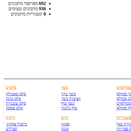
692
מפרסמי מתכונים
936
מתכונים טעימים
0
קטגוריות מתכונים
מולאים
בשר
סלטים
 ממולא
בשר בקר
סלט טאבולה
ב ממולא
קציצות בשר
סלט טונה
ממולאים
כנפי עוף
סלט עגבניות
ף ממולא
עוף בתנור
סלט פסטה
שטידות
דגים
ירקות
דת בצל
אמנון
בישול צמחוני
 פטריות
טונה
חצילים