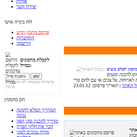
אודות
יצירת קשר
לוח בקרה אישי
פרסם מתכון חדש
התחברות
הרשמה
לקבלת מתכונים
במייל:
תכון לסלט ביצים
וט להכנה וטעים
פרטיותך מובטחת. לא נחשוף את
ל האתר
| תאריך פרסום: 23.01.12
פרטיך.
חם מהמגזין
המדריך המלא לתזונה
נכונה
מדריך להכנת סוגי קפה
הכר את חלקי הפרה
מורה נבוכים לסוגי
בות