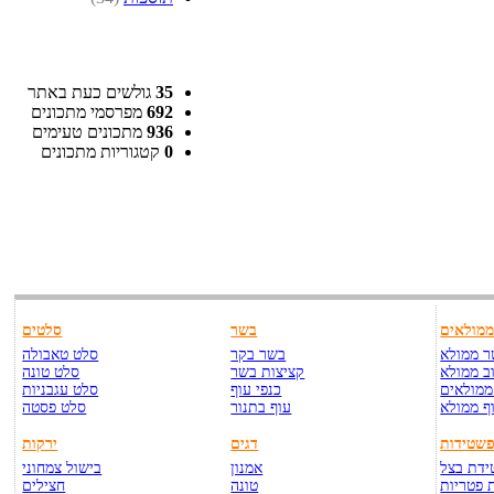
35
גולשים כעת באתר
692
מפרסמי מתכונים
936
מתכונים טעימים
0
קטגוריות מתכונים
מולאים
בשר
סלטים
 ממולא
בשר בקר
סלט טאבולה
ב ממולא
קציצות בשר
סלט טונה
ממולאים
כנפי עוף
סלט עגבניות
ף ממולא
עוף בתנור
סלט פסטה
שטידות
דגים
ירקות
דת בצל
אמנון
בישול צמחוני
 פטריות
טונה
חצילים