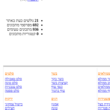
21
גולשים כעת באתר
692
מפרסמי מתכונים
936
מתכונים טעימים
0
קטגוריות מתכונים
מולאים
בשר
סלטים
 ממולא
בשר בקר
סלט טאבולה
ב ממולא
קציצות בשר
סלט טונה
ממולאים
כנפי עוף
סלט עגבניות
ף ממולא
עוף בתנור
סלט פסטה
שטידות
דגים
ירקות
דת בצל
אמנון
בישול צמחוני
 פטריות
טונה
חצילים