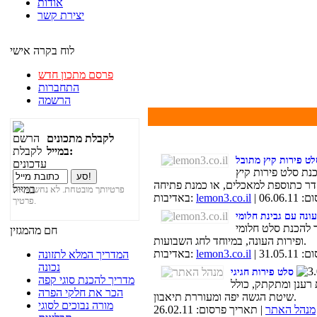
אודות
יצירת קשר
לוח בקרה אישי
פרסם מתכון חדש
התחברות
הרשמה
לקבלת מתכונים
במייל:
לט פירות קיץ מתובל
נת סלט פירות קיץ
פרטיותך מובטחת. לא נחשוף את
06.06.
lemon3.co.il
באדיבות:
פרטיך.
ונה עם גבינת חלומי
 להכנת סלט חלומי
חם מהמגזין
ופירות העונה, במיוחד לחג השבועות.
31.05.
lemon3.co.il
באדיבות:
המדריך המלא לתזונה
נכונה
סלט פירות חגיגי
מדריך להכנת סוגי קפה
רענן ומתקתק, כולל
הכר את חלקי הפרה
שיטת הגשה יפה ומעוררת תיאבון.
מורה נבוכים לסוגי
מנהל האתר
| תאריך פרסום: 26.02.11