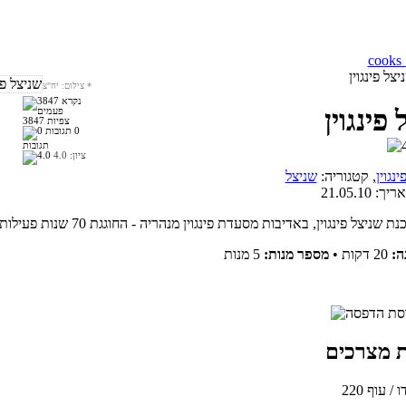
צל פינגוין
*
צילום: יח"צ
פינגוין
3847 צפיות
0
תגובות
ציון:
4.0
ינגוין
, קטגוריה:
שניצל
אריך:
21.05.10
ה:
20 דקות
•
מספר מנות:
5 מנות
ודו / עוף