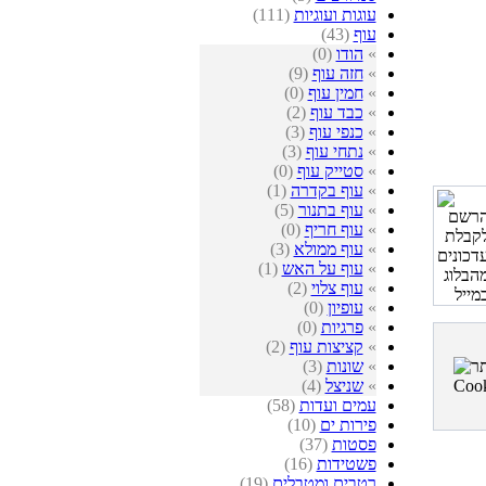
עוגות ועוגיות
(111)
עוף
(43)
»
הודו
(0)
»
חזה עוף
(9)
»
חמין עוף
(0)
»
כבד עוף
(2)
»
כנפי עוף
(3)
»
נתחי עוף
(3)
»
סטייק עוף
(0)
»
עוף בקדרה
(1)
»
עוף בתנור
(5)
»
עוף חריף
(0)
»
עוף ממולא
(3)
»
עוף על האש
(1)
»
עוף צלוי
(2)
»
עופיון
(0)
»
פרגיות
(0)
»
קציצות עוף
(2)
»
שונות
(3)
»
שניצל
(4)
עמים ועדות
(58)
פירות ים
(10)
פסטות
(37)
פשטידות
(16)
רטבים ומטבלים
(19)