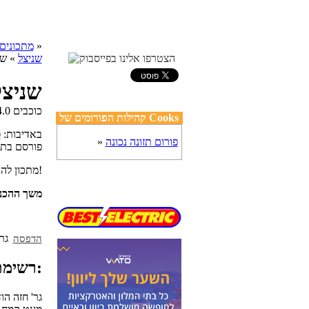
»
cooks מתכונים
שניצל
» שני
שניצל 
קהילות הפורומים של Cooks
באדיבות:
פ
פורום תזונה נכונה
»
פורסם בת
מתכון להכנת שניצל פינגוין, באדיבות מסעדת פינגוין מנהריה - החוגגת 70 שנות פעילות!
משך ההכנ
הדפסה
רשימת מצרכים:
220 גר' חזה ה