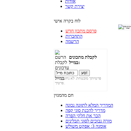
אודות
יצירת קשר
לוח בקרה אישי
פרסם מתכון חדש
התחברות
הרשמה
לקבלת מתכונים
במייל:
פרטיותך מובטחת. לא נחשוף את
פרטיך.
חם מהמגזין
המדריך המלא לתזונה נכונה
מדריך להכנת סוגי קפה
הכר את חלקי הפרה
מורה נבוכים לסוגי תבלינים
אומגה 3: אפקט משולש