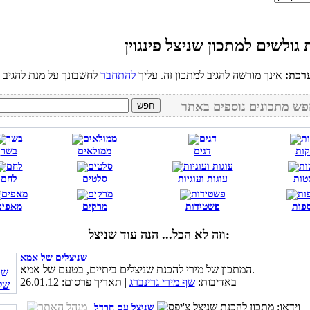
רכת:
אינך מורשה להגיב למתכון זה. עליך
להתחבר
קות
דגים
ממולאים
בשר
טות
עוגות ועוגיות
סלטים
לחם
פות
פשטידות
מרקים
מאפים
וזה לא הכל... הנה עוד שניצל:
שניצלים של אמא
המתכון של מירי להכנת שניצלים ביתיים, בטעם של אמא.
באדיבות:
שף מירי גרינברג
| תאריך פרסום: 26.01.12
שניצל עם חרדל