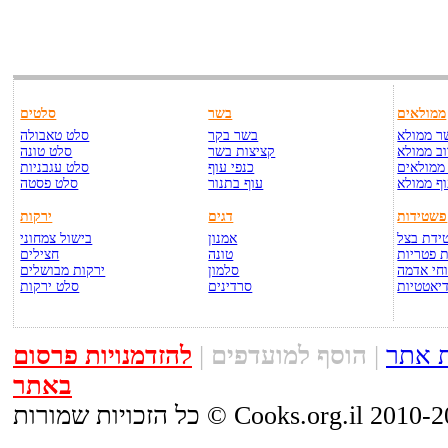
ממולאים
בשר
סלטים
ר ממולא
בשר בקר
סלט טאבולה
ב ממולא
קציצות בשר
סלט טונה
ממולאים
כנפי עוף
סלט עגבניות
ף ממולא
עוף בתנור
סלט פסטה
פשטידות
דגים
ירקות
ידת בצל
אמנון
בישול צמחוני
 פטריות
טונה
חצילים
חי אדמה
סלמון
ירקות מבושלים
יאטטיות
סרדינים
סלט ירקות
 אתר
|
הוסף למועדפים
|
להזדמנויות פרסום
באתר
יות שמורות © Cooks.org.il 2010-2015.