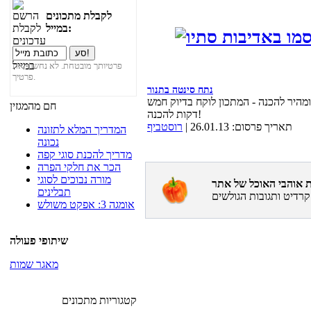
לקבלת מתכונים
במייל:
פרטיותך מובטחת. לא נחשוף את
פרטיך.
נתח סינטה בתנור
מהיר להכנה - המתכון לוקח בדיוק חמש
חם מהמגזין
דקות להכנה!
תאריך פרסום: 26.01.13 |
רוסטביף
המדריך המלא לתזונה
נכונה
מדריך להכנת סוגי קפה
הכר את חלקי הפרה
מורה נבוכים לסוגי
תבלינים
אומגה 3: אפקט משולש
שיתופי פעולה
מאגר שמות
קטגוריות מתכונים