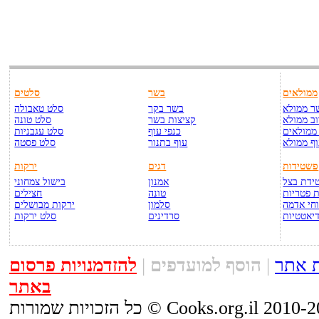
ממולאים
בשר
סלטים
ר ממולא
בשר בקר
סלט טאבולה
ב ממולא
קציצות בשר
סלט טונה
ממולאים
כנפי עוף
סלט עגבניות
ף ממולא
עוף בתנור
סלט פסטה
פשטידות
דגים
ירקות
ידת בצל
אמנון
בישול צמחוני
 פטריות
טונה
חצילים
חי אדמה
סלמון
ירקות מבושלים
יאטטיות
סרדינים
סלט ירקות
 אתר
|
הוסף למועדפים
|
להזדמנויות פרסום
באתר
יות שמורות © Cooks.org.il 2010-2015.