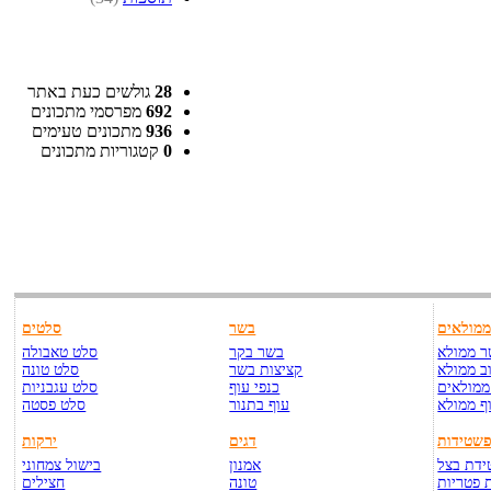
28
גולשים כעת באתר
692
מפרסמי מתכונים
936
מתכונים טעימים
0
קטגוריות מתכונים
מולאים
בשר
סלטים
 ממולא
בשר בקר
סלט טאבולה
ב ממולא
קציצות בשר
סלט טונה
ממולאים
כנפי עוף
סלט עגבניות
ף ממולא
עוף בתנור
סלט פסטה
שטידות
דגים
ירקות
דת בצל
אמנון
בישול צמחוני
 פטריות
טונה
חצילים