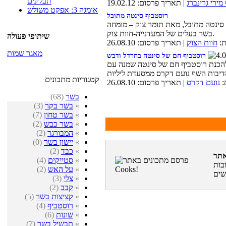
תבלינים
מירי גרינברג
| תאריך פרסום: 19.02.12
אומגה 3: אפקט משולש
רוסטביף סינטה מתובל
סינטה מתובל, מאת תומר צוק – מומחה
בשר בעלים של המעדנייה-חוות צוק.
שיתופי פעולה
ת:
חוות הצוק
| תאריך פרסום: 26.08.10
מאגר שמות
רוסטביף חם של סינטה בחרדל ודבש
הכנת רוסטביף חם של סינטה שמנה עם
קטגוריות מתכונים
:
נועם דקרס
| תאריך פרסום: 26.08.10
בשר
(68)
»
בשר בקר
(3)
»
בשר טחון
(7)
»
בשר כבש
(2)
»
המבורגר
(2)
»
יישון בשר
(0)
»
כבד
(2)
»
סטייקים
(4)
בות
»
על האש
(2)
»
צלי
(3)
»
קבב
(2)
»
קציצות בשר
(5)
»
רוסטביף
(4)
»
שונות
(6)
»
תבשיל בשר
(7)