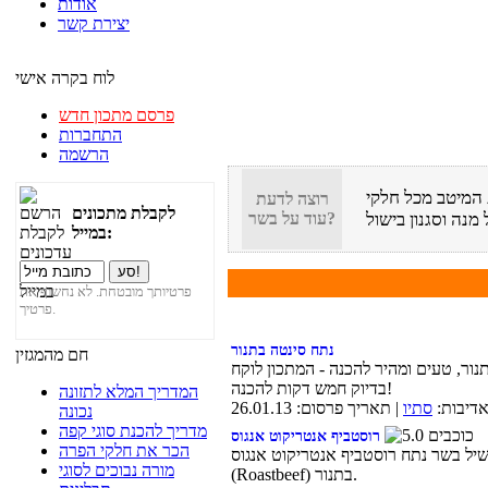
אודות
יצירת קשר
לוח בקרה אישי
פרסם מתכון חדש
התחברות
הרשמה
 המיטב מכל חלקי
רוצה לדעת
לקבלת מתכונים
עוד על בשר?
במייל:
פרטיותך מובטחת. לא נחשוף את
פרטיך.
נתח סינטה בתנור
חם מהמגזין
נור, טעים ומהיר להכנה - המתכון לוקח
בדיוק חמש דקות להכנה!
המדריך המלא לתזונה
דיבות:
סתיו
| תאריך פרסום: 26.01.13
נכונה
מדריך להכנת סוגי קפה
רוסטביף אנטריקוט אנגוס
הכר את חלקי הפרה
יל בשר נתח רוסטביף אנטריקוט אנגוס
מורה נבוכים לסוגי
(Roastbeef) בתנור.