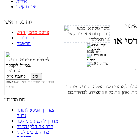
אודות
יצירת קשר
לוח בקרה אישי
ילנדי
פרסם מתכון חדש
התחברות
סי או
הרשמה
4958 צפיות
0
לקבלת מתכונים
תגובות
ציון:
5.0
במייל:
פרטיותך מובטחת. לא נחשוף את
מעולה לאוהבי בשר הטלה והכבש, מתכון
פרטיך.
חם מהמגזין
המדריך המלא לתזונה
נכונה
מדריך להכנת סוגי קפה
הכר את חלקי הפרה
מורה נבוכים לסוגי