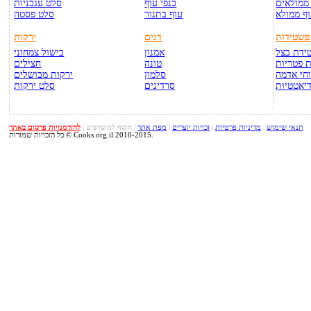
ממולאים
כנפי עוף
סלט עגבניות
ף ממולא
עוף בתנור
סלט פסטה
פשטידות
דגים
ירקות
ידת בצל
אמנון
בישול צמחוני
 פטריות
טונה
חצילים
חי אדמה
סלמון
ירקות מבושלים
יאטטיות
סרדינים
סלט ירקות
תנאי שימוש
|
מדיניות פרטיות
|
זכויות יוצרים
|
מפת אתר
|
הוסף למועדפים
|
להזדמנויות פרסום באתר
כל הזכויות שמורות © Cooks.org.il 2010-2015.