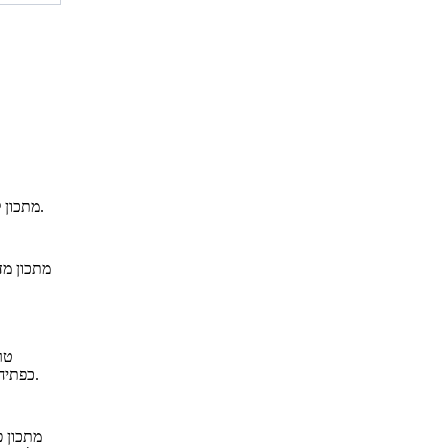
מתכון להכנת חמין לשבת חורפית וקרירה: המתכון המושלם של שף ירי גרינברג.
מתכון מד
טר
כפתיחה או כמנה עיקרית לצד סלט או ברוסקטה או סלט ביצים ותפוחי אדמה.
מתכון פ