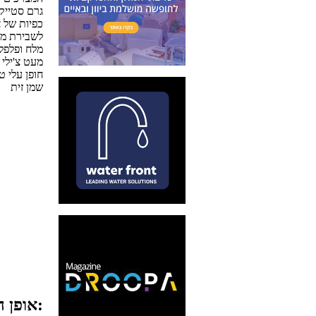
300 גרם סטי
לשבירת מל
מלח ופלפל
מעט צ'ילי 
חופן עלי טר
שמן זית
אופן ההכנה: