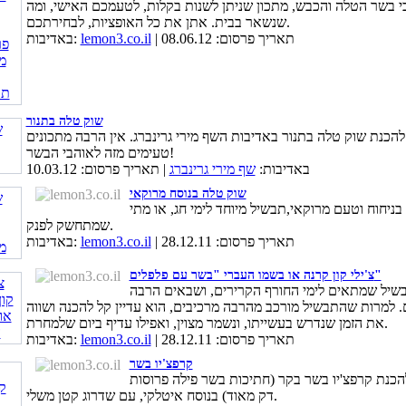
י בשר הטלה והכבש, מתכון שניתן לשנות בקלות, לטעמכם האישי, ומה
שנשאר בבית. אתן את כל האופציות, לבחירתכם.
| תאריך פרסום: 08.06.12
lemon3.co.il
באדיבות:
שוק טלה בתנור
להכנת שוק טלה בתנור באדיבות השף מירי גרינברג. אין הרבה מתכונים
טעימים מזה לאוהבי הבשר!
באדיבות:
שף מירי גרינברג
| תאריך פרסום: 10.03.12
שוק טלה בנוסח מרוקאי
ניחוח וטעם מרוקאי,תבשיל מיוחד לימי חג, או מתי
שמתחשק לפנק.
| תאריך פרסום: 28.12.11
lemon3.co.il
באדיבות:
צ'ילי קון קרנה או בשמו העברי "בשר עם פלפלים"
שיל שמתאים לימי החורף הקרירים, ושבאים הרבה
. למרות שהתבשיל מורכב מהרבה מרכיבים, הוא עדיין קל להכנה ושווה
את הזמן שנדרש בעשייתו, ונשמר מצוין, ואפילו עדיף ביום שלמחרת.
| תאריך פרסום: 28.12.11
lemon3.co.il
באדיבות:
קרפצ'יו בשר
הכנת קרפצ'יו בשר בקר (חתיכות בשר פילה פרוסות
דק מאוד) בנוסח איטלקי, עם שדרוג קטן משלי.