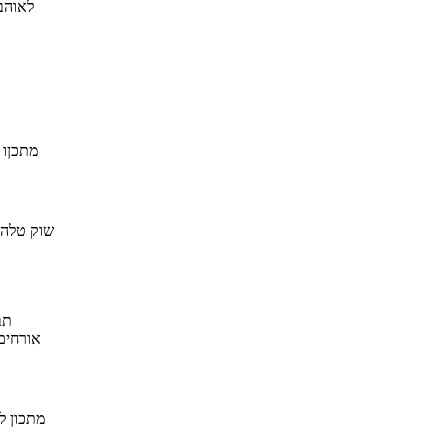
לאוהב
מתכןו 
שוק טלה ב
תב
אורחים
מתכון ל