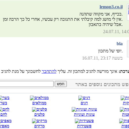
lemon3.co.il
בכייף, אני מקווה שתהנה.
אין לי מושג למה קיבלתי את התגובה רק עכשיו, אחרי כל כך הרבה זמן.
אבל שיהיה בתאבון.
bla
יופי של מתכון.
16.07.11, בשעה 23:17
רכת:
אינך מורשה להגיב למתכון זה. עליך
להתחבר
קות
דגים
ממולאים
בשר
טות
עוגות ועוגיות
סלטים
לחם
פות
פשטידות
מרקים
מאפים