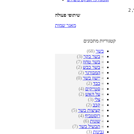
2 כפיות של צלפים במי מלח(רצוי להשרותם ביין אדום או בחומץ בן יין אדום, לשעה בערך,
שיתופי פעולה
מאגר שמות
קטגוריות מתכונים
בשר
(68)
»
בשר בקר
(3)
»
בשר טחון
(7)
»
בשר כבש
(2)
»
המבורגר
(2)
»
יישון בשר
(0)
»
כבד
(2)
»
סטייקים
(4)
»
על האש
(2)
»
צלי
(3)
»
קבב
(2)
»
קציצות בשר
(5)
»
רוסטביף
(4)
»
שונות
(6)
»
תבשיל בשר
(7)
גבינות
(3)