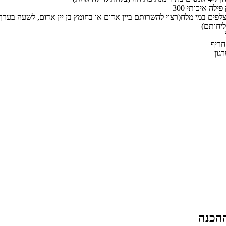
יק פילה איכותי
יחותם)
חריף
גון