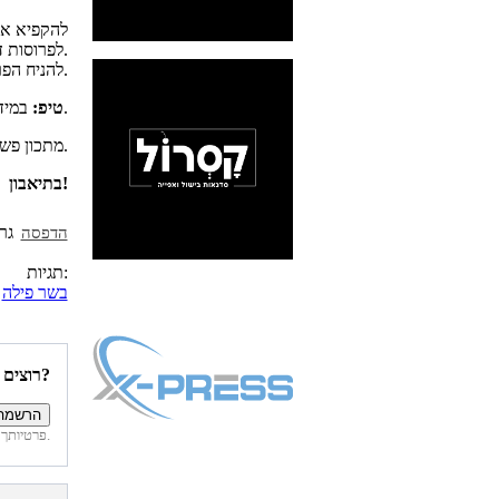
להקפיא את
לפרוסות דקות ושקופות כמעט.
להניח הפרוסות בצלחת, ולהוסיף שאר המרכיבים.
במידה ואתם לא שומרים כשרות, ניתן לגרד גבינת פרמז'ן... ולהנות.
טיפ:
מתכון פשוט וטעים כמיטב המסעדות.
בתיאבון!
הדפסה
תגיות:
בשר פילה
רוצים להיות הראשונים לדעת איזה מתכונים פורסמו השבוע באתר?
פרטיותך מובטחת. לא נחשוף את פרטיך. בכל רגע תוכל לבטל הרשמה לדיוור זה.