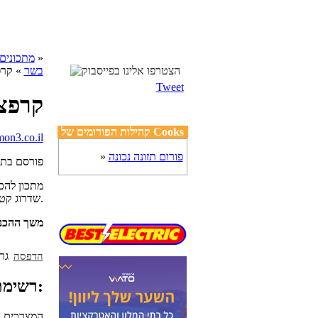
»
cooks מתכונים
בשר
» קרפ
Tweet
קרפצ'
קהילות הפורומים של Cooks
פורום תזונה נכונה
»
פורסם בת
מתכון להכ
שדרוג קטן משלי.
משך ההכנ
הדפסה
רשימת מצרכים:
המצרכים הן ל-4 אנשים בתור מנת פתיחה 