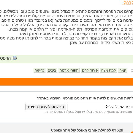
כנה:
קחים את הפרסה וחותכים לחתיכות בגודל בינוני שוטפים טוב טוב ומבשלים. 
רסה רכה, מסננים את המים, וסוחטים היטב. שוטפים קולפים ומבשלים את 
דמה במים עד לריכוך ומסננים.במטחנת בשר (או במעבד מזון) טוחנים היטב 
רסה ואת תפוח האדמה. מערבבים בקערה את הביצים, הפלפל המלח והבשר 
וסיפים את תערובת הפרסה, תפוח-האדמה ופירורי הלחם או קמה מצה.
התערובת אחידה, יוצרים קציצות בגודל בינוני ופוחסים אותן מעט.
בלים את הקציצות בקמח אחר כך בביצה ובסוף בפרורי לחם או קמח מצה מטג
ציצות משני צידיהן במחבת עם שמן.
הדפס
:
קמח
קמח מצה
פירורי לחם
תפוחי אדמה
ביצים
כרישה
להיות הראשונים לדעת איזה מתכונים פורסמו השבוע באתר?
מובטחת. לא נחשוף את פרטיך. בכל רגע תוכל לבטל הרשמה לדיוור זה.
הצטרף לקהילת אוהבי האוכל של אתר Cooks