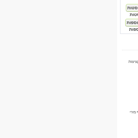
טות
פות
ציצות
 מירי