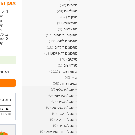
אופן הה
מאפים
(52)
ממולאים
(23)
לו
הפ
מרקים
(37)
הא
משקאות
(21)
הפ
מתאבנים
(2)
ומ
כש
מתוקים וקינוחים
(57)
טו
מתכונים לחג
(135)
הק
מתכונים לילדים
(10)
מתכונים ללא גלוטן
(8)
סלטים
(70)
סנדוויצים
(5)
עוגות ועוגיות
(111)
תגיות
עוף
(43)
עמים ועדות
(58)
»
אוכל איטלקי
(7)
»
אוכל אמריקאי
(0)
רוצים 
»
אוכל אסייתי
(5)
»
אוכל ארגנטינאי
(0)
»
אוכל בולגרי
(0)
פרטיותך 
»
אוכל ברזילאי
(0)
»
אוכל גרמני
(0)
»
אוכל דרום אמריקאי
(0)