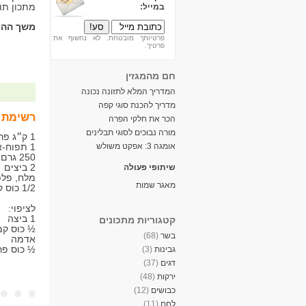
מתכון תו
במייל:
משך ההכ
פרטיותך מובטחת. לא נחשוף את
פרטיך.
חם מהמגזין
המדריך המלא לתזונה נכונה
מדריך להכנת סוגי קפה
רשימת 
הכר את חלקי הפרה
מורה נבוכים לסוגי תבלינים
1 ק״ג פרסה (6 כרישות גדולות)
אומגה 3: אפקט משולש
1 תפוח-אדמה גדול
250 גרם בשר טחון
2 ביצים
שיתופי פעולה
מלח, פלפ
מאגר שמות
1/2 כוס קמח מצה או פרורי לחם
לציפוי:
1 ביצה
קטגוריות מתכונים
½ כוס קמ
בשר
(68)
אדמה
½ כוס פר
גבינות
(3)
דגים
(37)
ירקות
(48)
כבושים
(12)
לחם
(11)