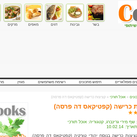
בשר
גבינות
דגים
מאפים
מרקים
שיתופי
ים פופולאריים
חיפוש מתכונים
רשימת משתמשים
מגזין
מתכ
»
אוכל תורכי
» קציצות כרישה (קפטיקאס דה פרסה)
ת כרישה (קפטיקאס דה פרסה)
שף מירי גרינברג
, קטגוריה:
אוכל תורכי
אריך:
10.02.14
ציצות כרישה בנוסח יהודי טורקיה (קפטיקאס דה פרסה).