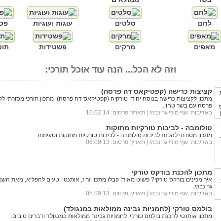
לחם
סלטים
עוגות ועוגיות
פס
מאפים
מרקים
פשטידות
תוס
וזה לא הכל... הנה עוד אוכל תורכי:
קציצות כרישה (קפטיקאס דה פרסה)
מתכון לקציצות כרישה בנוסח יהודי טורקיה (קפטיקאס דה פרסה). מתכון תורכי מסורתי לק
פרסה עם בשר טחון.
באדיבות:
שף מירי גרינברג
| תאריך פרסום: 10.02.14
טולומבה - לביבות טורקיות מתוקות
מתכון מסורתי להכנת לביבות טולומבה - לביבות טורקיות מתוקות וטעימות.
באדיבות:
שף מירי גרינברג
| תאריך פרסום: 06.09.13
מתכון להכנת בורקס טורקי
איך מכינים בורקס טורקי? פשוט מאוד! קבלו מתכון זריז, אותנטי וטעים להפליא, מאת השף
גרינברג.
באדיבות:
שף מירי גרינברג
| תאריך פרסום: 05.09.13
בולמס טורקי (לחמניות גבינה ממולאות במנגולד)
מתכון אותנטי להכנת בולמס טורקי: לחמניות גבינה ממולאות במנגולד ודברים טובים.