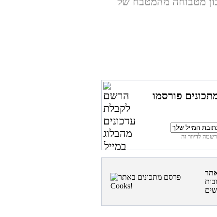
כון מטבוחה מהמטבח של
תכונים פורסמו
בות