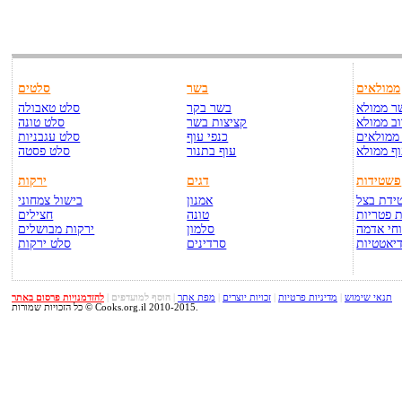
ממולאים
בשר
סלטים
ר ממולא
בשר בקר
סלט טאבולה
ב ממולא
קציצות בשר
סלט טונה
ממולאים
כנפי עוף
סלט עגבניות
ף ממולא
עוף בתנור
סלט פסטה
פשטידות
דגים
ירקות
ידת בצל
אמנון
בישול צמחוני
 פטריות
טונה
חצילים
חי אדמה
סלמון
ירקות מבושלים
יאטטיות
סרדינים
סלט ירקות
תנאי שימוש
|
מדיניות פרטיות
|
זכויות יוצרים
|
מפת אתר
|
הוסף למועדפים
|
להזדמנויות פרסום באתר
כל הזכויות שמורות © Cooks.org.il 2010-2015.