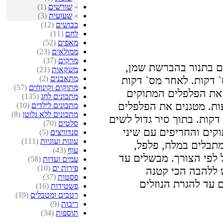
»
שורשים
(1)
»
שעועית
(3)
כבושים
(12)
לחם
(11)
מאפים
(52)
ממולאים
(23)
מרקים
(37)
ם בתנור בהברשת שמן,
משקאות
(21)
מתאבנים
(2)
` דקות. לאחר מס` דקות
מתוקים וקינוחים
(57)
את הפלפלים המתוקים
מתכונים לחג
(135)
ות. מטגנים את הפלפלים
מתכונים לילדים
(10)
מתכונים ללא גלוטן
(8)
קות. בתוך סיר גדול לשים
סלטים
(70)
קים והחריפים עם שיני
סנדוויצים
(5)
עוגות ועוגיות
(111)
מתבלים במלח, פלפל,
עוף
(43)
 לפי הצורך. מבשלים עד
עמים ועדות
(58)
פירות ים
(10)
 ללהבה הכי קטנה
פסטות
(37)
עד להגרת הנוזלים
פשטידות
(16)
רטבים ומטבלים
(19)
ריבות
(9)
תוספות
(34)