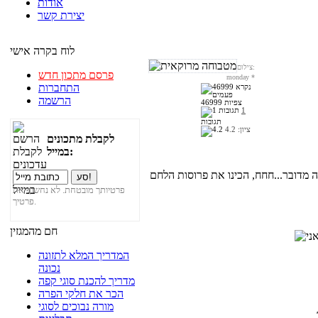
אודות
יצירת קשר
לוח בקרה אישי
צילום:
פרסם מתכון חדש
monday
*
התחברות
הרשמה
46999 צפיות
1
תגובות
ציון:
4.2
לקבלת מתכונים
במייל:
ה מדובר...חחח, הכינו את פרוסות הלחם
פרטיותך מובטחת. לא נחשוף את
פרטיך.
חם מהמגזין
המדריך המלא לתזונה
נכונה
מדריך להכנת סוגי קפה
הכר את חלקי הפרה
מורה נבוכים לסוגי