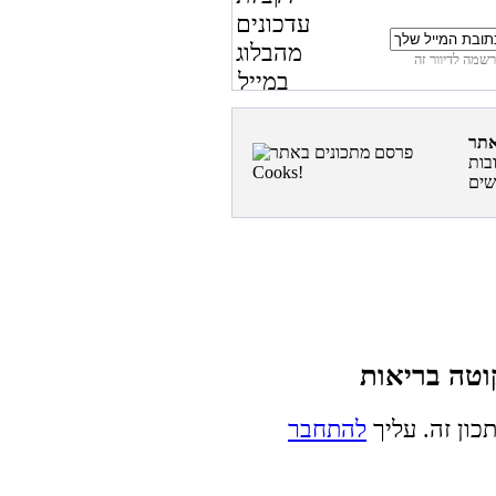
בות
כון זה. עליך
להתחבר