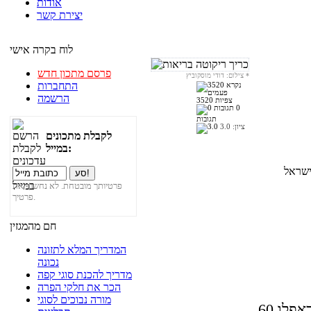
אודות
יצירת קשר
לוח בקרה אישי
פרסם מתכון חדש
*
צילום: דודי מוסקוביץ
התחברות
הרשמה
3520 צפיות
0
תגובות
ציון:
3.0
לקבלת מתכונים
במייל:
פרטיותך מובטחת. לא נחשוף את
פרטיך.
חם מהמגזין
המדריך המלא לתזונה
נכונה
מדריך להכנת סוגי קפה
הכר את חלקי הפרה
מורה נבוכים לסוגי
באפלו