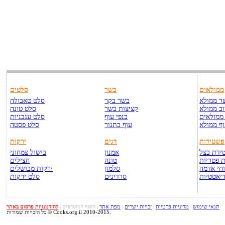
ממולאים
בשר
סלטים
ר ממולא
בשר בקר
סלט טאבולה
ב ממולא
קציצות בשר
סלט טונה
ממולאים
כנפי עוף
סלט עגבניות
ף ממולא
עוף בתנור
סלט פסטה
פשטידות
דגים
ירקות
ידת בצל
אמנון
בישול צמחוני
 פטריות
טונה
חצילים
חי אדמה
סלמון
ירקות מבושלים
יאטטיות
סרדינים
סלט ירקות
תנאי שימוש
|
מדיניות פרטיות
|
זכויות יוצרים
|
מפת אתר
|
הוסף למועדפים
|
להזדמנויות פרסום באתר
כל הזכויות שמורות © Cooks.org.il 2010-2015.