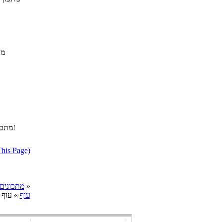
מת
מתכון להכנת עוף בסלרי, לכל מי שאוהב את הירק הנפלא הזה. טעים, טעים!
דווח על מתכון בעייתי או הפרת ז
»
cooks מתכונים
עוף
» עוף 