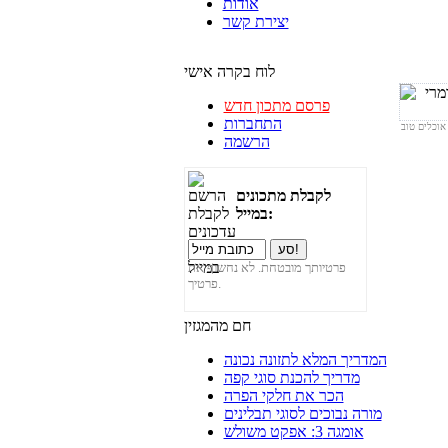
אודות
יצירת קשר
לוח בקרה אישי
פרסם מתכון חדש
התחברות
הרשמה
לקבלת מתכונים
במייל:
פרטיותך מובטחת. לא נחשוף את
פרטיך.
חם מהמגזין
המדריך המלא לתזונה נכונה
מדריך להכנת סוגי קפה
הכר את חלקי הפרה
מורה נבוכים לסוגי תבלינים
אומגה 3: אפקט משולש