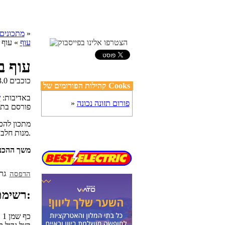
»
cooks מתכונים
עוף
» עוף 
עוף ב
קהילות הפורומים של Cooks
באדיבות:
ש
פורום תזונה נכונה
»
פורסם בת
מנות חלבון, חצי מנת שומן וירקות. סך הכל כ-300 קלוריות.
משך ההכנ
הדפסה
רשימת מצרכים:
1 כף שמן