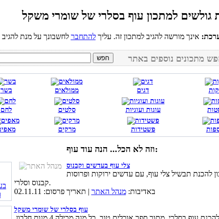
רכת:
אינך מורשה להגיב למתכון זה. עליך
להתחבר
קות
דגים
ממולאים
בשר
טות
עוגות ועוגיות
סלטים
לחם
פות
פשטידות
מרקים
מאפים
וזה לא הכל... הנה עוד עוף:
צלי עוף בעדשים וקבנוס
ן להכנת תבשיל צלי עוף, עם עדשים ירוקות ופרוסות
קבנוס וסלרי.
באדיבות:
מנהל האתר
| תאריך פרסום: 02.11.11
עוף בסלרי של שומרי משקל
מתכון להכנת עוף בסלרי, מתוך ספר אוכלים טוב. כל מנה מכילה 4 מנות חלבון,