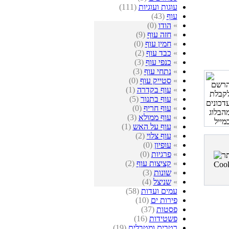
עוגות ועוגיות
(111)
עוף
(43)
»
הודו
(0)
»
חזה עוף
(9)
»
חמין עוף
(0)
»
כבד עוף
(2)
»
כנפי עוף
(3)
»
נתחי עוף
(3)
»
סטייק עוף
(0)
»
עוף בקדרה
(1)
»
עוף בתנור
(5)
»
עוף חריף
(0)
»
עוף ממולא
(3)
»
עוף על האש
(1)
»
עוף צלוי
(2)
»
עופיון
(0)
»
פרגיות
(0)
»
קציצות עוף
(2)
»
שונות
(3)
»
שניצל
(4)
עמים ועדות
(58)
פירות ים
(10)
פסטות
(37)
פשטידות
(16)
רטבים ומטבלים
(19)