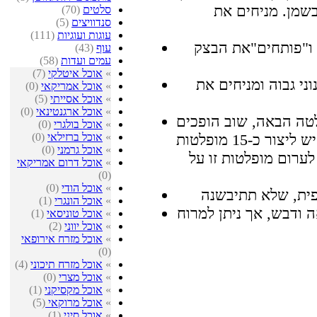
בשמן. מניחים את
סלטים
(70)
סנדוויצים
(5)
עוגות ועוגיות
(111)
ו"פותחים"את הבצק
עוף
(43)
עמים ועדות
(58)
»
אוכל איטלקי
(7)
ני גבוה ומניחים את
»
אוכל אמריקאי
(0)
»
אוכל אסייתי
(5)
»
אוכל ארגנטינאי
(0)
טה הבאה, שוב הופכים
»
אוכל בולגרי
(0)
»
אוכל ברזילאי
(0)
אותה על פניה ומוסיפים אחת נוספת - יש ליצור כ-15 מופלטות
»
אוכל גרמני
(0)
לערום מופלטות זו על
»
אוכל דרום אמריקאי
(0)
»
אוכל הודי
(0)
»
אוכל הונגרי
(1)
 ודבש, אך ניתן למרוח
»
אוכל טוניסאי
(1)
»
אוכל יווני
(2)
»
אוכל מזרח אירופאי
(0)
»
אוכל מזרח תיכוני
(4)
»
אוכל מצרי
(0)
»
אוכל מקסיקני
(1)
»
אוכל מרוקאי
(5)
»
אוכל סיני
(1)