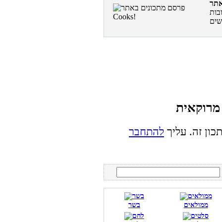
בות
כון זה. עליך
להתחבר
ממולאים
בשר