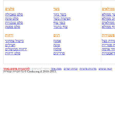
ממולאים
בשר
סלטים
ר ממולא
בשר בקר
סלט טאבולה
ב ממולא
קציצות בשר
סלט טונה
ממולאים
כנפי עוף
סלט עגבניות
ף ממולא
עוף בתנור
סלט פסטה
פשטידות
דגים
ירקות
ידת בצל
אמנון
בישול צמחוני
 פטריות
טונה
חצילים
חי אדמה
סלמון
ירקות מבושלים
יאטטיות
סרדינים
סלט ירקות
תנאי שימוש
|
מדיניות פרטיות
|
זכויות יוצרים
|
מפת אתר
|
הוסף למועדפים
|
להזדמנויות פרסום באתר
כל הזכויות שמורות © Cooks.org.il 2010-2015.