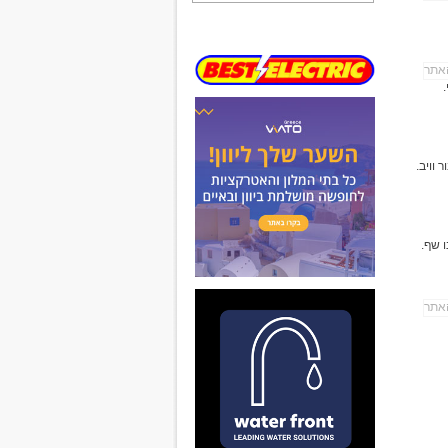
 וויב.
ו שף.