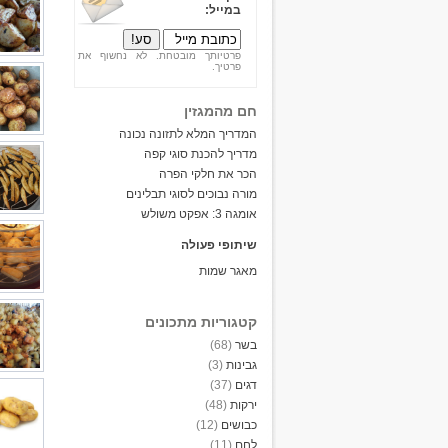
במייל:
פרטיותך מובטחת. לא נחשוף את
פרטיך.
חם מהמגזין
המדריך המלא לתזונה נכונה
מדריך להכנת סוגי קפה
הכר את חלקי הפרה
מורה נבוכים לסוגי תבלינים
אומגה 3: אפקט משולש
שיתופי פעולה
מאגר שמות
קטגוריות מתכונים
בשר
(68)
גבינות
(3)
דגים
(37)
ירקות
(48)
כבושים
(12)
לחם
(11)