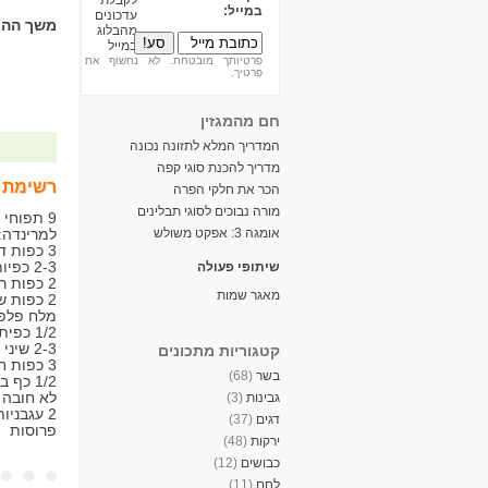
במייל:
משך ההכ
פרטיותך מובטחת. לא נחשוף את
פרטיך.
חם מהמגזין
המדריך המלא לתזונה נכונה
מדריך להכנת סוגי קפה
רשימת 
הכר את חלקי הפרה
מורה נבוכים לסוגי תבלינים
9 תפוחי 
אומגה 3: אפקט משולש
למרינדה:
3 כפות דבש
2-3 כפיות חרדל דיז'ון
שיתופי פעולה
2 כפות רוטב סויה
מאגר שמות
2 כפות שמן זית
מלח פלפ
1/2 כפית כורכום
2-3 שיני שום כתושות
קטגוריות מתכונים
3 כפות חומץ בן יין אדום
בשר
(68)
1/2 כף
לא חובה 
גבינות
(3)
2 עגבניו
דגים
(37)
פרוסות
ירקות
(48)
כבושים
(12)
לחם
(11)