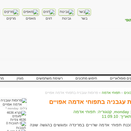
בשר
גבינות
דגים
מאפים
מרקים
ופי
ים פופולאריים
חיפוש מתכונים
רשימת משתמשים
מגזין
מתכ
»
תפוחי אדמה
» פרוסות עגבניה בתפוחי אדמה אפויים
 עגבניה בתפוחי אדמה אפויים
צילום: monday
*
monday
, קטגוריה:
תפוחי אדמה
אריך:
11.09.10
4636 צפיות
0
כנת תפוחי אדמה שרויים במרינדה ומוגשים בהגשה שונה
תגובות