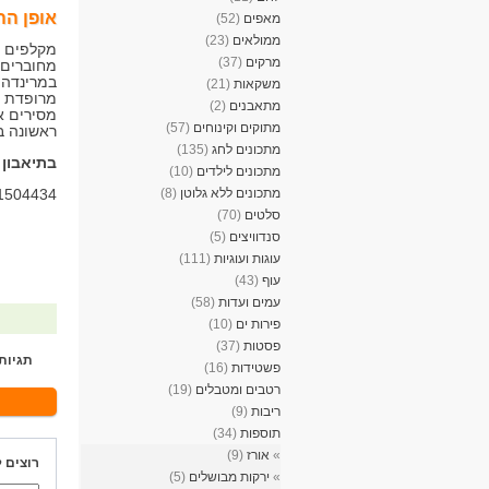
אופן הה
מאפים
(52)
ממולאים
(23)
מקלפים 
מרקים
(37)
מחוברים.
במרינדה.
משקאות
(21)
מתאבנים
(2)
מסירים א
מתוקים וקינוחים
(57)
ראשונה ב
מתכונים לחג
(135)
בתיאבון ו
מתכונים לילדים
(10)
מתכונים ללא גלוטן
(8)
=1504434
סלטים
(70)
סנדוויצים
(5)
עוגות ועוגיות
(111)
עוף
(43)
עמים ועדות
(58)
פירות ים
(10)
פסטות
(37)
תגיות
פשטידות
(16)
רטבים ומטבלים
(19)
ריבות
(9)
תוספות
(34)
»
אורז
(9)
רוצים 
»
ירקות מבושלים
(5)