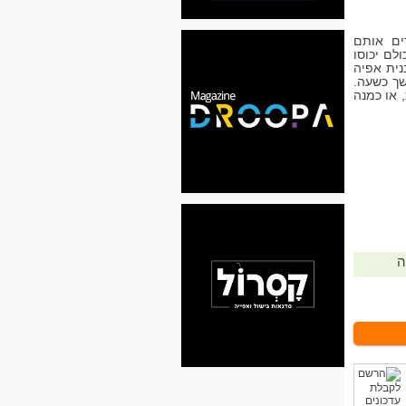
ים אותם
לם יכוסו
נית אפיה
לומיניוםלמשך כשעה.
 או כמנה
ה