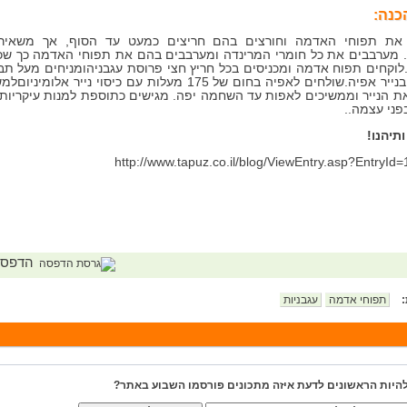
כנה:
את תפוחי האדמה וחורצים בהם חריצים כמעט עד הסוף, אך משאיר
 מערבבים את כל חומרי המרינדה ומערבבים בהם את תפוחי האדמה כך שכו
לוקחים תפוח אדמה ומכניסים בכל חריץ חצי פרוסת עגבניהומניחים מעל תב
מרופדת בנייר אפיה.שולחים לאפיה בחום של 175 מעלות עם כיסוי נייר א
ת הנייר וממשיכים לאפות עד השחמה יפה. מגישים כתוספת למנות עיקריות,
פני עצמה..
תיהנו!
http://www.tapuz.co.il/blog/ViewEntry.asp?EntryId
הדפס
:
תפוחי אדמה
עגבניות
להיות הראשונים לדעת איזה מתכונים פורסמו השבוע באתר?