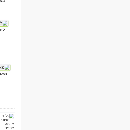
בש
לח
מאפ