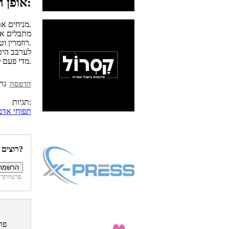
אופן ההכנה:
מניחים את תפוחי האדמה בתבנית אפייה ומחממים תנור לחום גבוה של כ-200 מעלות.
מתבלים את
רוזמרין וטימין. כדאי גם להשאיר כמה ענפים מהטימין.
לערבב היט
מדי פעם לערבב את התבנית.
הדפסה
תגיות:
תפוחי אדמ
רוצים להיות הראשונים לדעת איזה מתכונים פורסמו השבוע באתר?
פרטיותך מובטחת. לא נחשוף את פרטיך. בכל רגע תוכל לבטל הרשמה לדיוור זה.
פר