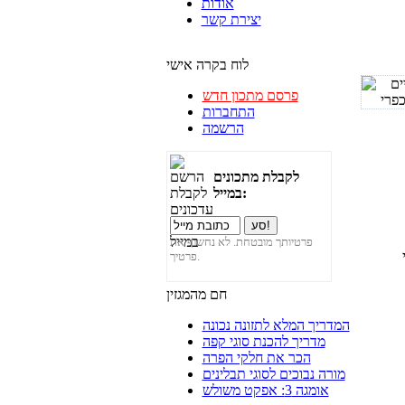
אודות
יצירת קשר
לוח בקרה אישי
פרסם מתכון חדש
התחברות
הרשמה
לקבלת מתכונים
במייל:
פרטיותך מובטחת. לא נחשוף את
פרטיך.
חם מהמגזין
המדריך המלא לתזונה נכונה
מדריך להכנת סוגי קפה
הכר את חלקי הפרה
מורה נבוכים לסוגי תבלינים
אומגה 3: אפקט משולש