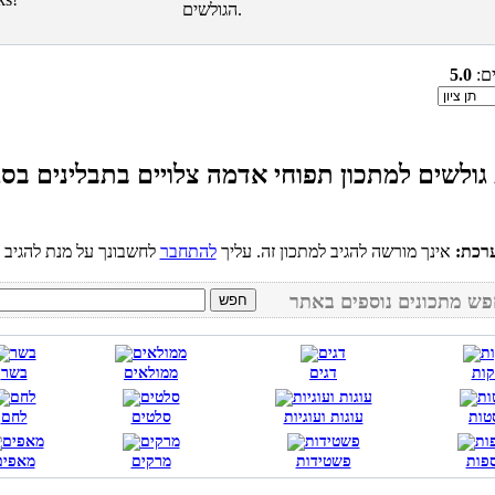
הגולשים.
ים:
5.0
גולשים למתכון תפוחי אדמה צלויים בתבלינים בסגנ
רכת:
אינך מורשה להגיב למתכון זה. עליך
להתחבר
קות
דגים
ממולאים
בשר
טות
עוגות ועוגיות
סלטים
לחם
פות
פשטידות
מרקים
מאפים