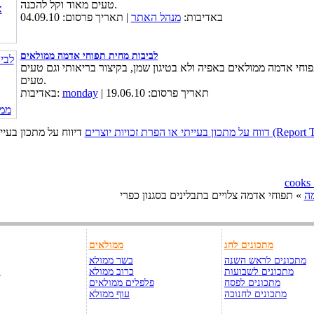
טעים מאוד וקל להכנה.
באדיבות:
מנהל האתר
| תאריך פרסום: 04.09.10
לביבות מחית תפוחי אדמה ממולאים
וחי אדמה ממולאים באפיה ולא בטיגון שמן, בקיצור בריאותי וגם טעים
טעים.
| תאריך פרסום: 19.06.10
monday
באדיבות:
כויות יוצרים (Report This Page)
ה
» תפוחי אדמה צלויים בתבלינים בסגנון כפרי
מתכונים לחג
ממולאים
מתכונים לראש השנה
בשר ממולא
מתכונים לשבועות
כרוב ממולא
ק
מתכונים לפסח
פלפלים ממולאים
מתכונים לחנוכה
עוף ממולא