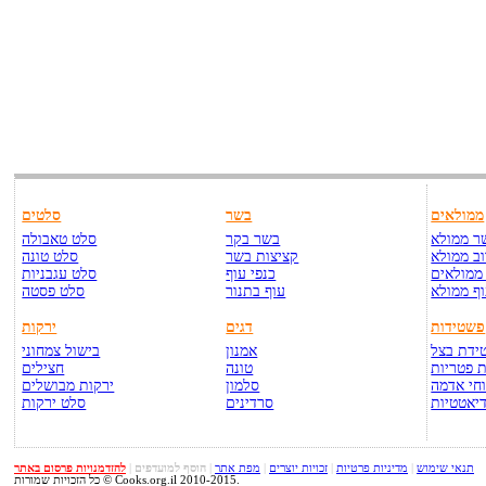
ממולאים
בשר
סלטים
ר ממולא
בשר בקר
סלט טאבולה
ב ממולא
קציצות בשר
סלט טונה
ממולאים
כנפי עוף
סלט עגבניות
ף ממולא
עוף בתנור
סלט פסטה
פשטידות
דגים
ירקות
ידת בצל
אמנון
בישול צמחוני
 פטריות
טונה
חצילים
חי אדמה
סלמון
ירקות מבושלים
יאטטיות
סרדינים
סלט ירקות
תנאי שימוש
|
מדיניות פרטיות
|
זכויות יוצרים
|
מפת אתר
|
הוסף למועדפים
|
להזדמנויות פרסום באתר
כל הזכויות שמורות © Cooks.org.il 2010-2015.