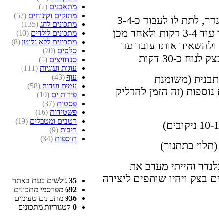
מתאבנים
(2)
מתוקים וקינוחים
(57)
להכניס את כל המרכיבים היבשים לבלנדר, לתת לו לעבוד כ-3-4
מתכונים לחג
(135)
דקות. להוסיף את המים, לתת לו לעבוד עוד 3-4 דקות ולאחר מכן
מתכונים לילדים
(10)
מתכונים ללא גלוטן
(8)
 ולהשאיר אותו עובד עד
סלטים
(70)
סנדוויצים
(5)
עוגות ועוגיות
(111)
עוף
(43)
דל התבנית (משומנת
עמים ועדות
(58)
ה. לתת לו לנוח כ-15 דקות נוספות (זה הזמן להדליק
פירות ים
(10)
פסטות
(37)
פשטידות
(16)
רטבים ומטבלים
(19)
ריבות
(9)
תוספות
(34)
נדר והייתי מערב את
ם בצק ויהיו שותפים ליצירה
35
גולשים כעת באתר
692
מפרסמי מתכונים
936
מתכונים טעימים
0
קטגוריות מתכונים