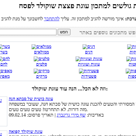
רכת:
אינך מורשה להגיב למתכון זה. עליך
להתחבר
קות
דגים
ממולאים
בשר
טות
עוגות ועוגיות
סלטים
לחם
פות
פשטידות
מרקים
מאפים
וזה לא הכל... הנה עוד עוגת שוקולד:
עוגה כושית של סבתא חנה
 המסורתי והטעים להכנת עוגה כושית של סבתא חנה, שעובר במשפחה
מזה דורות. לא תתחרטו! טעים טעים טעים.
באדיבות:
שף מירי גרינברג
| תאריך פרסום: 09.02.14
עוגת שוקולד קפואה