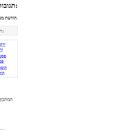
תגובות גולשים למתכון עוגת פצצת שוקולד לפסח:
לחשבונך על מנת להגיב.
הודעת מע
חפש מתכונים נוספים באתר:
יר
פס
תוס
המתכון