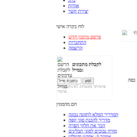
בלוג
אודות
יצירת קשר
לוח בקרה אישי
פרסם מתכון חדש
התחברות
הרשמה
לקבלת מתכונים
במייל:
פרטיותך מובטחת. לא נחשוף את
פרטיך.
חם מהמגזין
המדריך המלא לתזונה נכונה
מדריך להכנת סוגי קפה
הכר את חלקי הפרה
מורה נבוכים לסוגי תבלינים
אומגה 3: אפקט משולש