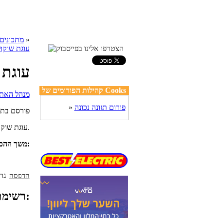
»
cooks מתכונים
עוגת שוקו
עוגת 
קהילות הפורומים של Cooks
פורום תזונה נכונה
»
פורסם בת
עוגת שוקולד לפסח, מדהימה ובלתי נשכחת, מפוצצת בשוקולד, קלילה, אוורירית ונמסה בפה.
מספר מנות:
משך ההכנ
הדפסה
רשימת מצרכים: