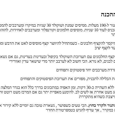
מחממים תנור ל-190 מעלות. ממיסים שמנת ושוקולד 30 שניות במיקרו ומער
לא נמס להכניס לעוד 10 שניות. מוסיפים חלמונים וקורנפלור ומערבבים לאחידות, להזה
קסר להקציף חלבונים - כשמתחיל להיווצר קצף מוסיפים לאט את הדבש ומ
צף החלבונים עם תערובת השוקולד בקיפול ובעדינות בעדינות, גם אם נשא
אופים מיד ללא השהייה כ-30 דקות. זמן האפיה במתכונים בדרך כלל הוא בגדר המלצה
ג מעט אחרת אז לשים לב. להימנע מאפיית יתר גם אם המרכז מעט רוטט זה
נור ולקרר בחוץ.
הכי טעים כשפושר , נשארת טובה גם יומיים ללא קירור א