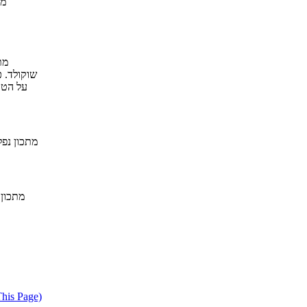
מת
מת
שוקולד. 
על הטע
מתכון נפל
דווח על מתכון בעייתי או הפרת ז