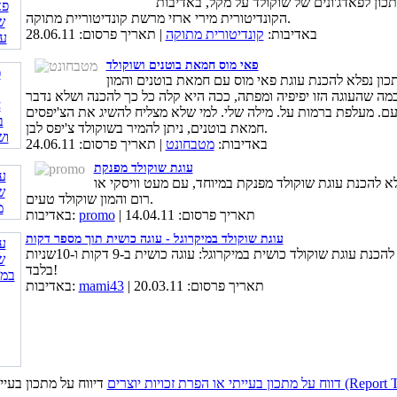
כון לפאדג'ונים של שוקולד על מקל, באדיבות
הקונדיטורית מירי ארזי מרשת קונדיטוריית מתוקה.
באדיבות:
קונדיטורית מתוקה
| תאריך פרסום: 28.06.11
פאי מוס חמאת בוטנים ושוקולד
כון נפלא להכנת עוגת פאי מוס עם חמאת בוטנים והמון
כמה שהעוגה הזו יפיפיה ומפתה, ככה היא קלה כל כך להכנה ושלא נדבר
ם. מעלפת ברמות על. מילה שלי. למי שלא מצליח להשיג את הצ'יפסים
חמאת בוטנים, ניתן להמיר בשוקולד צ'יפס לבן.
באדיבות:
מטבחונט
| תאריך פרסום: 24.06.11
עוגת שוקולד מפנקת
א להכנת עוגת שוקולד מפנקת במיוחד, עם מעט וויסקי או
רום והמון שוקולד טעים.
| תאריך פרסום: 14.04.11
promo
באדיבות:
עוגת שוקולד במיקרוגל - עוגה כושית תוך מספר דקות
מתכון להכנת עוגת שוקולד כושית במיקרוגל: עוגה כושית ב-9 דקות ו-10שניות
בלבד!
| תאריך פרסום: 20.03.11
mami43
באדיבות:
כויות יוצרים (Report This Page)