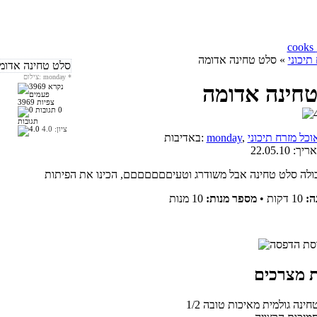
תיכוני
» סלט טחינה אדומה
*
צילום: monday
חינה אדומה
3969 צפיות
0
תגובות
ציון:
4.0
וכל מזרח תיכוני
monday
באדיבות:
אריך:
22.05.10
ה:
10 דקות
•
מספר מנות:
10 מנות
ת טחינה גולמית מאיכות טובה