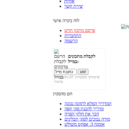
אודות
יצירת קשר
לוח בקרה אישי
פרסם מתכון חדש
התחברות
הרשמה
לקבלת מתכונים
במייל:
פרטיותך מובטחת. לא נחשוף את
פרטיך.
חם מהמגזין
המדריך המלא לתזונה נכונה
מדריך להכנת סוגי קפה
הכר את חלקי הפרה
מורה נבוכים לסוגי תבלינים
אומגה 3: אפקט משולש