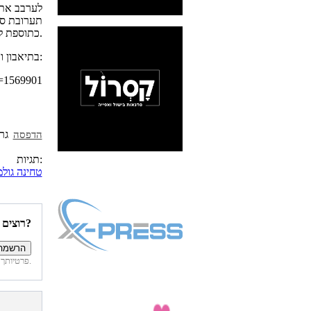
לערבב את 
תערובת סמ
כתוספת לכל ארוחה פיקנטית.
בתיאבון ותיהנו:
d=1569901
הדפסה
תגיות:
טחינה גולמ
רוצים להיות הראשונים לדעת איזה מתכונים פורסמו השבוע באתר?
פרטיותך מובטחת. לא נחשוף את פרטיך. בכל רגע תוכל לבטל הרשמה לדיוור זה.