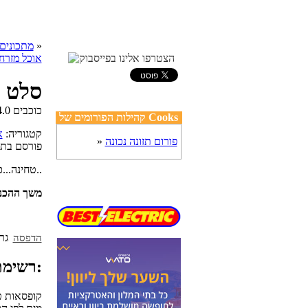
»
cooks מתכונים
אוכל מזרח 
סלט ט
קהילות הפורומים של Cooks
, קטגוריה:
א
פורום תזונה נכונה
»
פורסם בת
טחינה...כולה סלט טחינה אבל משודרג וטעיםםםםםםם, הכינו את הפיתות..
משך ההכנ
הדפסה
רשימת מצרכים:
1/2 קופסאו