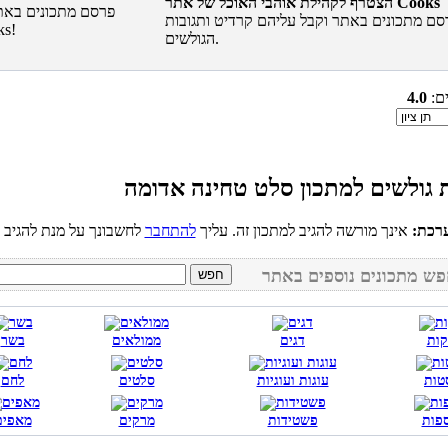
הצטרף לקהילת אוהבי האוכל של אתר Cooks
סם מתכונים באתר וקבל עליהם קרדיט ותגובות
הגולשים.
ים:
4.0
רכת:
אינך מורשה להגיב למתכון זה. עליך
להתחבר
קות
דגים
ממולאים
בשר
טות
עוגות ועוגיות
סלטים
לחם
פות
פשטידות
מרקים
מאפים