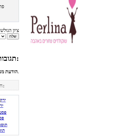
פר
ציון הגולש
תגובות גולשים למתכון סלט טחינה אדומה:
לחשבונך על מנת להגיב.
הודעת מע
חפש מתכונים נוספים באתר:
יר
פס
תוס