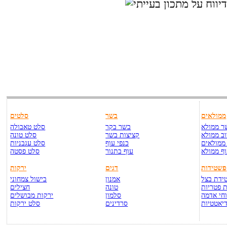
ממולאים
בשר
סלטים
ר ממולא
בשר בקר
סלט טאבולה
ב ממולא
קציצות בשר
סלט טונה
ממולאים
כנפי עוף
סלט עגבניות
ף ממולא
עוף בתנור
סלט פסטה
פשטידות
דגים
ירקות
ידת בצל
אמנון
בישול צמחוני
 פטריות
טונה
חצילים
חי אדמה
סלמון
ירקות מבושלים
יאטטיות
סרדינים
סלט ירקות