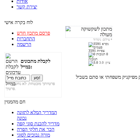
אודות
יצירת קשר
לוח בקרה אישי
פרסם מתכון חדש
התחברות
*
צילום: נימרוד
הרשמה
3591 צפיות
0
תגובות
לקבלת מתכונים
ציון:
3.0
במייל:
מפיקניק משפחתי או סתם בשביל
פרטיותך מובטחת. לא נחשוף את
פרטיך.
חם מהמגזין
המדריך המלא לתזונה
נכונה
מדריך להכנת סוגי קפה
הכר את חלקי הפרה
מורה נבוכים לסוגי