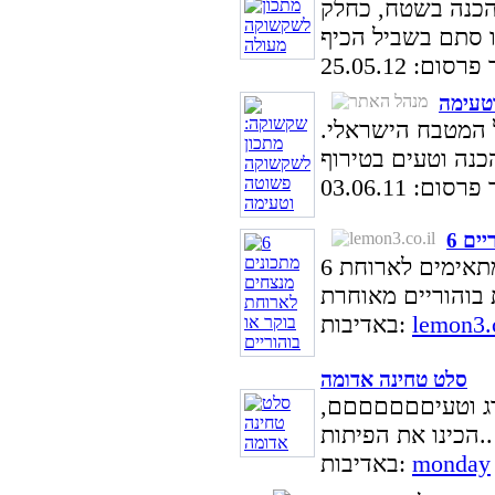
כנה בשטח, כחלק
ום: 25.05.12
טעימה
 המטבח הישראלי.
ום: 03.06.11
יים
6 מתכונים נפלאים וטעימים במיוחד שמתאימים לארוחת
lemon3.c
באדיבות:
סלט טחינה אדומה
רג וטעיםםםםםםם,
הכינו את הפיתות..
monday
באדיבות: