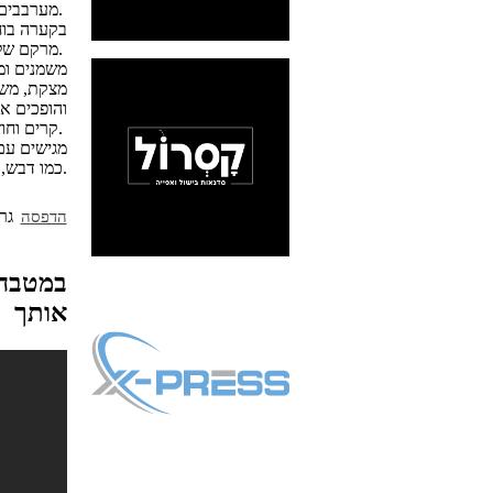
מערבבים את השמרית, הסוכר, המלח וכוס מים פושרים ומתסיסים חצי שעה.
בקערה בוח
מרקם של בצק דליל כמו טחינה, משאירים לנוח כחצי שעה עד שהבלילה תופחת.
מצקת, משט
והופכים א
קרים וחוזר חלילה.
מגישים עם
כמו דבש, שוקולד, ריבה.
הדפסה
במטבח ש
אותך