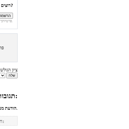
רוצים להיות הראשונים לדעת איזה מתכונים פורסמו השבוע באתר?
פרטיותך מובטחת. לא נחשוף את פרטיך. בכל רגע תוכל לבטל הרשמה לדיוור זה.
פר
ציון הגולש
תגובות גולשים למתכון לחוח (פיתה תימנית מחוררת):
לחשבונך על מנת להגיב.
הודעת מע
חפש מתכונים נוספים באתר: