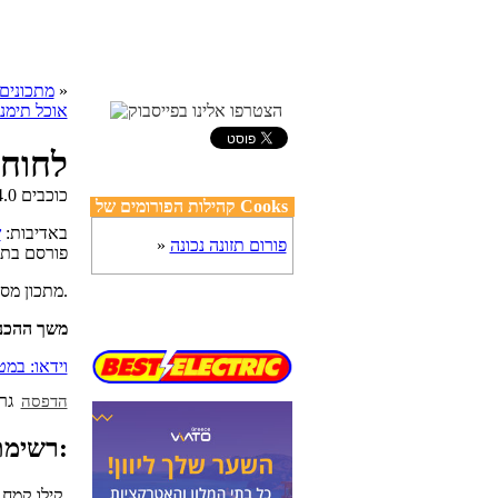
»
cooks מתכונים
אוכל תימני
לחוח 
קהילות הפורומים של Cooks
באדיבות:
ש
פורום תזונה נכונה
»
פורסם בת
מתכון מסורתי להכנת לחוח תימני אורגינל: מאפה מסורתי של פיתה תימנית מחוררת.
משך ההכנ
וידאו: במט
הדפסה
רשימת מצרכים:
1/2 קילו קמח