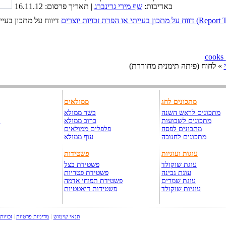
באדיבות:
שף מירי גרינברג
| תאריך פרסום: 16.11.12
כויות יוצרים (Report This Page)
» לחוח (פיתה תימנית מחוררת)
מתכונים לחג
ממולאים
מתכונים לראש השנה
בשר ממולא
מתכונים לשבועות
כרוב ממולא
ק
מתכונים לפסח
פלפלים ממולאים
מתכונים לחנוכה
עוף ממולא
עוגות ועוגיות
פשטידות
עוגת שוקולד
פשטידת בצל
עוגת גבינה
פשטידת פטריות
עוגת שמרים
פשטידת תפוחי אדמה
עוגיות שוקולד
פשטידות דיאטטיות
תנאי שימוש
|
מדיניות פרטיות
|
זכויות