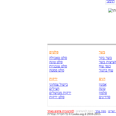
בשר
סלטים
בשר בקר
סלט טאבולה
ציצות בשר
סלט טונה
כנפי עוף
סלט עגבניות
עוף בתנור
סלט פסטה
דגים
ירקות
אמנון
בישול צמחוני
טונה
חצילים
סלמון
ירקות מבושלים
סרדינים
סלט ירקות
 יוצרים
|
מפת אתר
|
הוסף למועדפים
|
להזדמנויות פרסום באתר
כל הזכויות שמורות © Cooks.org.il 2010-2015.