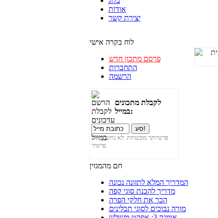
בלוג
אודות
יצירת קשר
לוח בקרה אישי
פרסם מתכון חדש
התחברות
הרשמה
לקבלת מתכונים
במייל:
פרטיותך מובטחת. לא נחשוף את
פרטיך.
חם מהמגזין
המדריך המלא לתזונה נכונה
מדריך להכנת סוגי קפה
הכר את חלקי הפרה
מורה נבוכים לסוגי תבלינים
אומגה 3: אפקט משולש